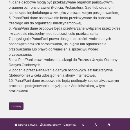
4. dane osobowe mogą być przekazywane organom państwowym,
organom ochrony prawnej (Policja, Prokuratura, Sąd) lub organom
samorządu terytorialnego w związku z prowadzonym postępowaniem,
5. Pana/Pani dane osobowe nie będą przekazywane do państwa
trzeciego ani do organizacji międzynarodowej,
6. Pana/Pani dane osobowe będą przetwarzane wyłącznie przez okres
i w zakresie niezbędnym do realizacji celu przetwarzania,
7. przysługuje Panu/Pani prawo dostępu do treści swoich danych
osobowych oraz ich sprostowania, usunięcia lub ograniczenia
przetwarzania lub prawo do wniesienia sprzeciwu wobec
przetwarzania,
8. ma Pan/Pani prawo wniesienia skargi do Prezesa Urzędu Ochrony
Danych Osobowych,
9. podanie przez Pana/Panią danych osobowych jest fakultatywne
(dobrowolne) w celu udostępnienia strony internetowej,
10. Pana/Pani dane osobowe nie będą podlegały zautomatyzowanym
procesom podejmowania decyzji przez Administratora, w tym
profilowaniu.
zamknij
Strona główna
Mapa strony
Czcionka