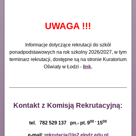
UWAGA !!!
Informacje dotyczące rekrutacji do szkół
ponadpodstawowych na rok szkolny 2026/2027, w tym
terminarz rekrutacji, dostępne są na stronie Kuratorium
Oświaty w Łodzi -
link
.
Kontakt z Komisją Rekrutacyjną:
00 -
00
tel. 782 529 137 pn.- pt. 9
15
e-mail:
rekrutacja@lo2.elodz.edu.pl