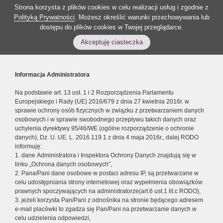
Strona korzysta z plików cookies w celu realizacji usług i zgodnie z
Polityką Prywatności
. Możesz określić warunki przechowywania lub
dostępu do plików cookies w Twojej przeglądarce.
Akceptuję ciasteczka
Informacja Administratora
Na podstawie art. 13 ust. 1 i 2 Rozporządzenia Parlamentu
Europejskiego i Rady (UE) 2016/679 z dnia 27 kwietnia 2016r. w
sprawie ochrony osób fizycznych w związku z przetwarzaniem danych
osobowych i w sprawie swobodnego przepływu takich danych oraz
uchylenia dyrektywy 95/46/WE (ogólne rozporządzenie o ochronie
danych), Dz. U. UE. L. 2016.119.1 z dnia 4 maja 2016r., dalej RODO
informuję:
1. dane Administratora i Inspektora Ochrony Danych znajdują się w
linku „Ochrona danych osobowych”,
2. Pana/Pani dane osobowe w postaci adresu IP, są przetwarzane w
celu udostępniania strony internetowej oraz wypełnienia obowiązków
prawnych spoczywających na administratorze(art.6 ust.1 lit.c RODO),
3. jeżeli korzysta Pan/Pani z odnośnika na stronie będącego adresem
e-mail placówki to zgadza się Pan/Pani na przetwarzanie danych w
celu udzielenia odpowiedzi,