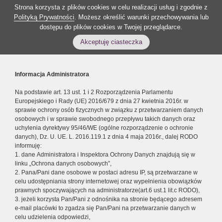
Strona korzysta z plików cookies w celu realizacji usług i zgodnie z
Polityką Prywatności
. Możesz określić warunki przechowywania lub
dostępu do plików cookies w Twojej przeglądarce.
Akceptuję ciasteczka
Informacja Administratora
Na podstawie art. 13 ust. 1 i 2 Rozporządzenia Parlamentu
Europejskiego i Rady (UE) 2016/679 z dnia 27 kwietnia 2016r. w
sprawie ochrony osób fizycznych w związku z przetwarzaniem danych
osobowych i w sprawie swobodnego przepływu takich danych oraz
uchylenia dyrektywy 95/46/WE (ogólne rozporządzenie o ochronie
danych), Dz. U. UE. L. 2016.119.1 z dnia 4 maja 2016r., dalej RODO
informuję:
1. dane Administratora i Inspektora Ochrony Danych znajdują się w
linku „Ochrona danych osobowych”,
2. Pana/Pani dane osobowe w postaci adresu IP, są przetwarzane w
celu udostępniania strony internetowej oraz wypełnienia obowiązków
prawnych spoczywających na administratorze(art.6 ust.1 lit.c RODO),
3. jeżeli korzysta Pan/Pani z odnośnika na stronie będącego adresem
e-mail placówki to zgadza się Pan/Pani na przetwarzanie danych w
celu udzielenia odpowiedzi,