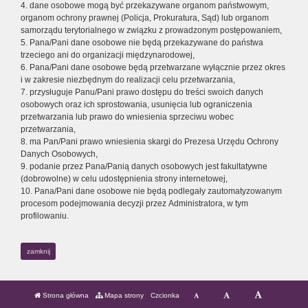
4. dane osobowe mogą być przekazywane organom państwowym,
organom ochrony prawnej (Policja, Prokuratura, Sąd) lub organom
samorządu terytorialnego w związku z prowadzonym postępowaniem,
5. Pana/Pani dane osobowe nie będą przekazywane do państwa
trzeciego ani do organizacji międzynarodowej,
6. Pana/Pani dane osobowe będą przetwarzane wyłącznie przez okres
i w zakresie niezbędnym do realizacji celu przetwarzania,
7. przysługuje Panu/Pani prawo dostępu do treści swoich danych
osobowych oraz ich sprostowania, usunięcia lub ograniczenia
przetwarzania lub prawo do wniesienia sprzeciwu wobec
przetwarzania,
8. ma Pan/Pani prawo wniesienia skargi do Prezesa Urzędu Ochrony
Danych Osobowych,
9. podanie przez Pana/Panią danych osobowych jest fakultatywne
(dobrowolne) w celu udostępnienia strony internetowej,
10. Pana/Pani dane osobowe nie będą podlegały zautomatyzowanym
procesom podejmowania decyzji przez Administratora, w tym
profilowaniu.
zamknij
Strona główna
Mapa strony
Czcionka