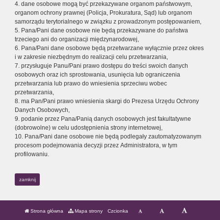
4. dane osobowe mogą być przekazywane organom państwowym,
organom ochrony prawnej (Policja, Prokuratura, Sąd) lub organom
samorządu terytorialnego w związku z prowadzonym postępowaniem,
5. Pana/Pani dane osobowe nie będą przekazywane do państwa
trzeciego ani do organizacji międzynarodowej,
6. Pana/Pani dane osobowe będą przetwarzane wyłącznie przez okres
i w zakresie niezbędnym do realizacji celu przetwarzania,
7. przysługuje Panu/Pani prawo dostępu do treści swoich danych
osobowych oraz ich sprostowania, usunięcia lub ograniczenia
przetwarzania lub prawo do wniesienia sprzeciwu wobec
przetwarzania,
8. ma Pan/Pani prawo wniesienia skargi do Prezesa Urzędu Ochrony
Danych Osobowych,
9. podanie przez Pana/Panią danych osobowych jest fakultatywne
(dobrowolne) w celu udostępnienia strony internetowej,
10. Pana/Pani dane osobowe nie będą podlegały zautomatyzowanym
procesom podejmowania decyzji przez Administratora, w tym
profilowaniu.
zamknij
Strona główna
Mapa strony
Czcionka