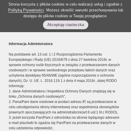
Strona korzysta z plików cookies w celu realizacji usług i zgodnie z
Polityką Prywatności
. Możesz określić warunki przechowywania lub
dostępu do plików cookies w Twojej przeglądarce.
Akceptuję ciasteczka
Informacja Administratora
Na podstawie art. 13 ust. 1 i 2 Rozporządzenia Parlamentu
Europejskiego i Rady (UE) 2016/679 z dnia 27 kwietnia 2016r. w
sprawie ochrony osób fizycznych w związku z przetwarzaniem danych
osobowych i w sprawie swobodnego przepływu takich danych oraz
uchylenia dyrektywy 95/46/WE (ogólne rozporządzenie o ochronie
danych), Dz. U. UE. L. 2016.119.1 z dnia 4 maja 2016r., dalej RODO
informuję:
1. dane Administratora i Inspektora Ochrony Danych znajdują się w
linku „Ochrona danych osobowych”,
2. Pana/Pani dane osobowe w postaci adresu IP, są przetwarzane w
celu udostępniania strony internetowej oraz wypełnienia obowiązków
prawnych spoczywających na administratorze(art.6 ust.1 lit.c RODO),
3. jeżeli korzysta Pan/Pani z odnośnika na stronie będącego adresem
e-mail placówki to zgadza się Pan/Pani na przetwarzanie danych w
celu udzielenia odpowiedzi,