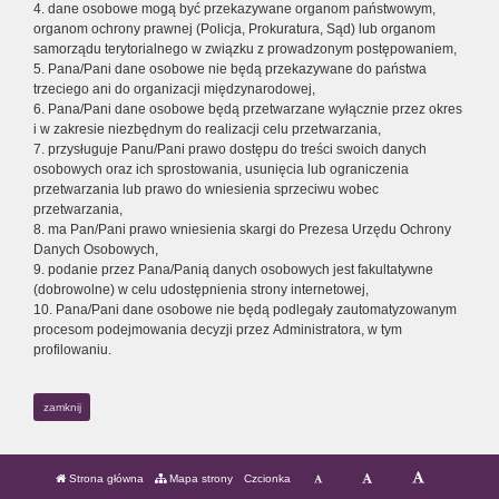
4. dane osobowe mogą być przekazywane organom państwowym,
organom ochrony prawnej (Policja, Prokuratura, Sąd) lub organom
samorządu terytorialnego w związku z prowadzonym postępowaniem,
5. Pana/Pani dane osobowe nie będą przekazywane do państwa
trzeciego ani do organizacji międzynarodowej,
6. Pana/Pani dane osobowe będą przetwarzane wyłącznie przez okres
i w zakresie niezbędnym do realizacji celu przetwarzania,
7. przysługuje Panu/Pani prawo dostępu do treści swoich danych
osobowych oraz ich sprostowania, usunięcia lub ograniczenia
przetwarzania lub prawo do wniesienia sprzeciwu wobec
przetwarzania,
8. ma Pan/Pani prawo wniesienia skargi do Prezesa Urzędu Ochrony
Danych Osobowych,
9. podanie przez Pana/Panią danych osobowych jest fakultatywne
(dobrowolne) w celu udostępnienia strony internetowej,
10. Pana/Pani dane osobowe nie będą podlegały zautomatyzowanym
procesom podejmowania decyzji przez Administratora, w tym
profilowaniu.
zamknij
Strona główna
Mapa strony
Czcionka