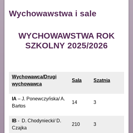
Wychowawstwa i sale
WYCHOWAWSTWA ROK
SZKOLNY 2025/2026
Wychowawca/Drugi
Sala
Szatnia
wychowawca
IA
– J. Ponewczyńska/ A.
14
3
Bartos
IB
- D. Chodyniecki/ D.
210
3
Czajka