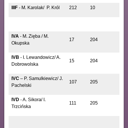
IIIF
- M. Karolak/ P. Król
212
10
IVA
- M. Zięba / M.
17
204
Okupska
IVB
- I. Lewandowicz/ A.
15
204
Dobrowolska
IVC
– P. Samulkiewicz/ J.
107
205
Pachelski
IVD
- A. Sikora/ I.
111
205
Trzcińska