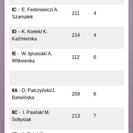
IC
- E. Fedorowicz/ A.
211
4
Szamałek
ID
– K. Kiełek/ K.
214
4
Kaźmierska
IE
- W. Ignasiak/ A.
112
6
Witkowska
IIA
- D. Pałczyński/J.
209
6
Barwińska
IIC
- I. Pawlak/ M.
213
7
Sołtysiak