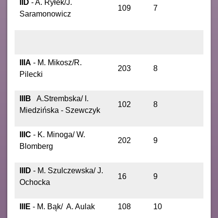
IID
- A. Ryłek/J.
109
7
Saramonowicz
IIIA
- M. Mikosz/R.
203
8
Pilecki
IIIB
A.Strembska/ I.
102
8
Miedzińska - Szewczyk
IIIC
- K. Minoga/ W.
202
9
Blomberg
IIID
- M. Szulczewska/ J.
16
9
Ochocka
IIIE
- M. Bąk/ A. Aulak
108
10