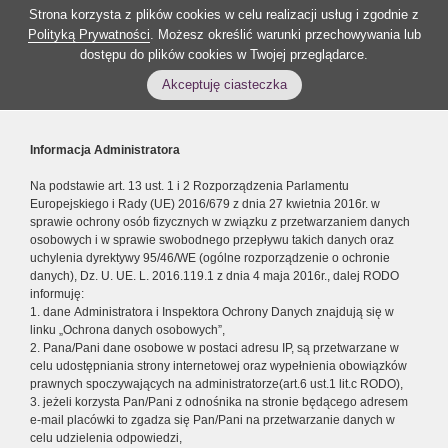
Strona korzysta z plików cookies w celu realizacji usług i zgodnie z
Polityką Prywatności
. Możesz określić warunki przechowywania lub
dostępu do plików cookies w Twojej przeglądarce.
Akceptuję ciasteczka
Informacja Administratora
Na podstawie art. 13 ust. 1 i 2 Rozporządzenia Parlamentu
Europejskiego i Rady (UE) 2016/679 z dnia 27 kwietnia 2016r. w
sprawie ochrony osób fizycznych w związku z przetwarzaniem danych
osobowych i w sprawie swobodnego przepływu takich danych oraz
uchylenia dyrektywy 95/46/WE (ogólne rozporządzenie o ochronie
danych), Dz. U. UE. L. 2016.119.1 z dnia 4 maja 2016r., dalej RODO
informuję:
1. dane Administratora i Inspektora Ochrony Danych znajdują się w
linku „Ochrona danych osobowych”,
2. Pana/Pani dane osobowe w postaci adresu IP, są przetwarzane w
celu udostępniania strony internetowej oraz wypełnienia obowiązków
prawnych spoczywających na administratorze(art.6 ust.1 lit.c RODO),
3. jeżeli korzysta Pan/Pani z odnośnika na stronie będącego adresem
e-mail placówki to zgadza się Pan/Pani na przetwarzanie danych w
celu udzielenia odpowiedzi,