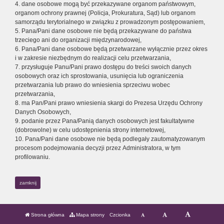
4. dane osobowe mogą być przekazywane organom państwowym,
organom ochrony prawnej (Policja, Prokuratura, Sąd) lub organom
samorządu terytorialnego w związku z prowadzonym postępowaniem,
5. Pana/Pani dane osobowe nie będą przekazywane do państwa
trzeciego ani do organizacji międzynarodowej,
6. Pana/Pani dane osobowe będą przetwarzane wyłącznie przez okres
i w zakresie niezbędnym do realizacji celu przetwarzania,
7. przysługuje Panu/Pani prawo dostępu do treści swoich danych
osobowych oraz ich sprostowania, usunięcia lub ograniczenia
przetwarzania lub prawo do wniesienia sprzeciwu wobec
przetwarzania,
8. ma Pan/Pani prawo wniesienia skargi do Prezesa Urzędu Ochrony
Danych Osobowych,
9. podanie przez Pana/Panią danych osobowych jest fakultatywne
(dobrowolne) w celu udostępnienia strony internetowej,
10. Pana/Pani dane osobowe nie będą podlegały zautomatyzowanym
procesom podejmowania decyzji przez Administratora, w tym
profilowaniu.
zamknij
Strona główna
Mapa strony
Czcionka