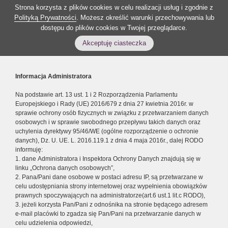
Strona korzysta z plików cookies w celu realizacji usług i zgodnie z
Polityką Prywatności
. Możesz określić warunki przechowywania lub
dostępu do plików cookies w Twojej przeglądarce.
Akceptuję ciasteczka
Informacja Administratora
Na podstawie art. 13 ust. 1 i 2 Rozporządzenia Parlamentu
Europejskiego i Rady (UE) 2016/679 z dnia 27 kwietnia 2016r. w
sprawie ochrony osób fizycznych w związku z przetwarzaniem danych
osobowych i w sprawie swobodnego przepływu takich danych oraz
uchylenia dyrektywy 95/46/WE (ogólne rozporządzenie o ochronie
danych), Dz. U. UE. L. 2016.119.1 z dnia 4 maja 2016r., dalej RODO
informuję:
1. dane Administratora i Inspektora Ochrony Danych znajdują się w
linku „Ochrona danych osobowych”,
2. Pana/Pani dane osobowe w postaci adresu IP, są przetwarzane w
celu udostępniania strony internetowej oraz wypełnienia obowiązków
prawnych spoczywających na administratorze(art.6 ust.1 lit.c RODO),
3. jeżeli korzysta Pan/Pani z odnośnika na stronie będącego adresem
e-mail placówki to zgadza się Pan/Pani na przetwarzanie danych w
celu udzielenia odpowiedzi,