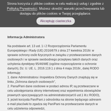
Strona korzysta z plików cookies w celu realizacji usług i zgodnie z
Polityką Prywatności
. Możesz określić warunki przechowywania lub
dostępu do plików cookies w Twojej przeglądarce.
Akceptuję ciasteczka
Informacja Administratora
Na podstawie art. 13 ust. 1 i 2 Rozporządzenia Parlamentu
Europejskiego i Rady (UE) 2016/679 z dnia 27 kwietnia 2016r. w
sprawie ochrony osób fizycznych w związku z przetwarzaniem danych
osobowych i w sprawie swobodnego przepływu takich danych oraz
uchylenia dyrektywy 95/46/WE (ogólne rozporządzenie o ochronie
danych), Dz. U. UE. L. 2016.119.1 z dnia 4 maja 2016r., dalej RODO
informuję:
1. dane Administratora i Inspektora Ochrony Danych znajdują się w
linku „Ochrona danych osobowych”,
2. Pana/Pani dane osobowe w postaci adresu IP, są przetwarzane w
celu udostępniania strony internetowej oraz wypełnienia obowiązków
prawnych spoczywających na administratorze(art.6 ust.1 lit.c RODO),
3. jeżeli korzysta Pan/Pani z odnośnika na stronie będącego adresem
e-mail placówki to zgadza się Pan/Pani na przetwarzanie danych w
celu udzielenia odpowiedzi,