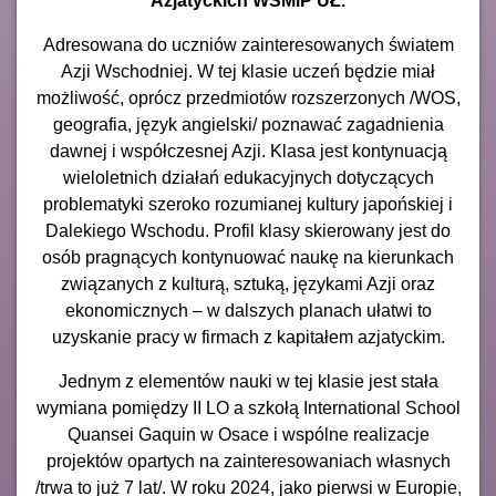
Azjatyckich WSMiP UŁ.
Adresowana do uczniów zainteresowanych światem
Azji Wschodniej. W tej klasie uczeń będzie miał
możliwość, oprócz przedmiotów rozszerzonych /WOS,
geografia, język angielski/ poznawać zagadnienia
dawnej i współczesnej Azji. Klasa jest kontynuacją
wieloletnich działań edukacyjnych dotyczących
problematyki szeroko rozumianej kultury japońskiej i
Dalekiego Wschodu. Profil klasy skierowany jest do
osób pragnących kontynuować naukę na kierunkach
związanych z kulturą, sztuką, językami Azji oraz
ekonomicznych – w dalszych planach ułatwi to
uzyskanie pracy w firmach z kapitałem azjatyckim.
Jednym z elementów nauki w tej klasie jest stała
wymiana pomiędzy II LO a szkołą International School
Quansei Gaquin w Osace i wspólne realizacje
projektów opartych na zainteresowaniach własnych
/trwa to już 7 lat/. W roku 2024, jako pierwsi w Europie,