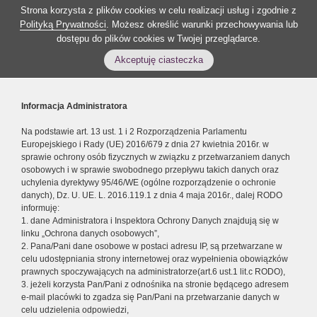
Strona korzysta z plików cookies w celu realizacji usług i zgodnie z
Polityką Prywatności
. Możesz określić warunki przechowywania lub
dostępu do plików cookies w Twojej przeglądarce.
Akceptuję ciasteczka
Informacja Administratora
Na podstawie art. 13 ust. 1 i 2 Rozporządzenia Parlamentu
Europejskiego i Rady (UE) 2016/679 z dnia 27 kwietnia 2016r. w
sprawie ochrony osób fizycznych w związku z przetwarzaniem danych
osobowych i w sprawie swobodnego przepływu takich danych oraz
uchylenia dyrektywy 95/46/WE (ogólne rozporządzenie o ochronie
danych), Dz. U. UE. L. 2016.119.1 z dnia 4 maja 2016r., dalej RODO
informuję:
1. dane Administratora i Inspektora Ochrony Danych znajdują się w
linku „Ochrona danych osobowych”,
2. Pana/Pani dane osobowe w postaci adresu IP, są przetwarzane w
celu udostępniania strony internetowej oraz wypełnienia obowiązków
prawnych spoczywających na administratorze(art.6 ust.1 lit.c RODO),
3. jeżeli korzysta Pan/Pani z odnośnika na stronie będącego adresem
e-mail placówki to zgadza się Pan/Pani na przetwarzanie danych w
celu udzielenia odpowiedzi,