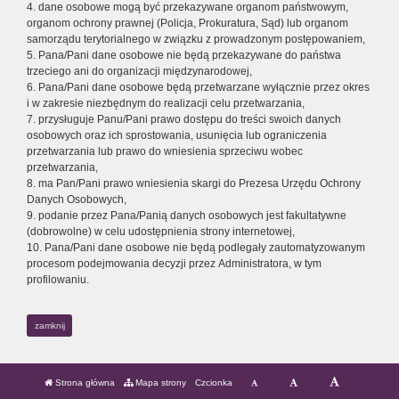
4. dane osobowe mogą być przekazywane organom państwowym,
organom ochrony prawnej (Policja, Prokuratura, Sąd) lub organom
samorządu terytorialnego w związku z prowadzonym postępowaniem,
5. Pana/Pani dane osobowe nie będą przekazywane do państwa
trzeciego ani do organizacji międzynarodowej,
6. Pana/Pani dane osobowe będą przetwarzane wyłącznie przez okres
i w zakresie niezbędnym do realizacji celu przetwarzania,
7. przysługuje Panu/Pani prawo dostępu do treści swoich danych
osobowych oraz ich sprostowania, usunięcia lub ograniczenia
przetwarzania lub prawo do wniesienia sprzeciwu wobec
przetwarzania,
8. ma Pan/Pani prawo wniesienia skargi do Prezesa Urzędu Ochrony
Danych Osobowych,
9. podanie przez Pana/Panią danych osobowych jest fakultatywne
(dobrowolne) w celu udostępnienia strony internetowej,
10. Pana/Pani dane osobowe nie będą podlegały zautomatyzowanym
procesom podejmowania decyzji przez Administratora, w tym
profilowaniu.
zamknij
Strona główna
Mapa strony
Czcionka