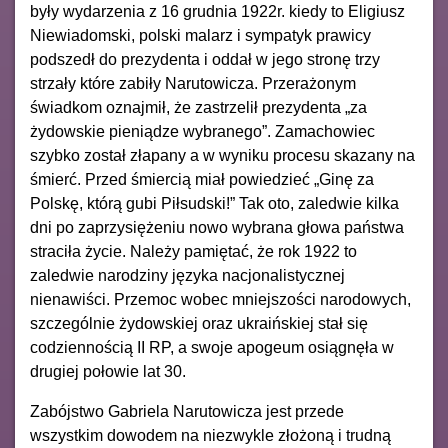
były wydarzenia z 16 grudnia 1922r. kiedy to Eligiusz
Niewiadomski, polski malarz i sympatyk prawicy
podszedł do prezydenta i oddał w jego stronę trzy
strzały które zabiły Narutowicza. Przerażonym
świadkom oznajmił, że zastrzelił prezydenta „za
żydowskie pieniądze wybranego”. Zamachowiec
szybko został złapany a w wyniku procesu skazany na
śmierć. Przed śmiercią miał powiedzieć „Ginę za
Polskę, którą gubi Piłsudski!” Tak oto, zaledwie kilka
dni po zaprzysiężeniu nowo wybrana głowa państwa
straciła życie. Należy pamiętać, że rok 1922 to
zaledwie narodziny języka nacjonalistycznej
nienawiści. Przemoc wobec mniejszości narodowych,
szczególnie żydowskiej oraz ukraińskiej stał się
codziennością II RP, a swoje apogeum osiągnęła w
drugiej połowie lat 30.
Zabójstwo Gabriela Narutowicza jest przede
wszystkim dowodem na niezwykle złożoną i trudną