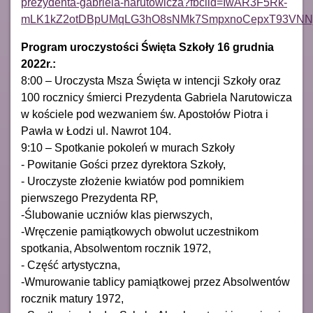
prezydenta-gabriela-narutowicza?fbclid=IwAR3F5Rk-
mLK1kZ2otDBpUMqLG3hO8sNMk7SmpxnoCepxT93VNNj
Program uroczystości Święta Szkoły 16 grudnia
2022r.:
8:00 – Uroczysta Msza Święta w intencji Szkoły oraz
100 rocznicy śmierci Prezydenta Gabriela Narutowicza
w kościele pod wezwaniem św. Apostołów Piotra i
Pawła w Łodzi ul. Nawrot 104.
9:10 – Spotkanie pokoleń w murach Szkoły
- Powitanie Gości przez dyrektora Szkoły,
- Uroczyste złożenie kwiatów pod pomnikiem
pierwszego Prezydenta RP,
-Ślubowanie uczniów klas pierwszych,
-Wręczenie pamiątkowych obwolut uczestnikom
spotkania, Absolwentom rocznik 1972,
- Część artystyczna,
-Wmurowanie tablicy pamiątkowej przez Absolwentów
rocznik matury 1972,