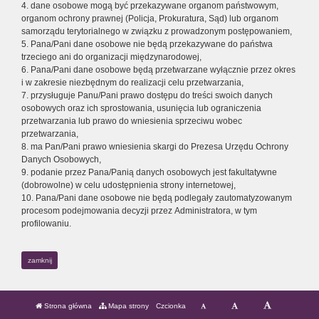
4. dane osobowe mogą być przekazywane organom państwowym,
organom ochrony prawnej (Policja, Prokuratura, Sąd) lub organom
samorządu terytorialnego w związku z prowadzonym postępowaniem,
5. Pana/Pani dane osobowe nie będą przekazywane do państwa
trzeciego ani do organizacji międzynarodowej,
6. Pana/Pani dane osobowe będą przetwarzane wyłącznie przez okres
i w zakresie niezbędnym do realizacji celu przetwarzania,
7. przysługuje Panu/Pani prawo dostępu do treści swoich danych
osobowych oraz ich sprostowania, usunięcia lub ograniczenia
przetwarzania lub prawo do wniesienia sprzeciwu wobec
przetwarzania,
8. ma Pan/Pani prawo wniesienia skargi do Prezesa Urzędu Ochrony
Danych Osobowych,
9. podanie przez Pana/Panią danych osobowych jest fakultatywne
(dobrowolne) w celu udostępnienia strony internetowej,
10. Pana/Pani dane osobowe nie będą podlegały zautomatyzowanym
procesom podejmowania decyzji przez Administratora, w tym
profilowaniu.
zamknij
Strona główna
Mapa strony
Czcionka