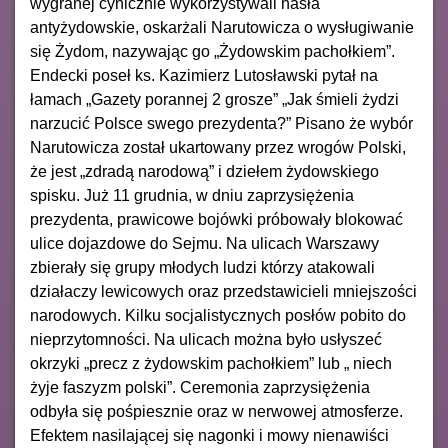
wygranej cynicznie wykorzystywali hasła
antyżydowskie, oskarżali Narutowicza o wysługiwanie
się Żydom, nazywając go „Żydowskim pachołkiem”.
Endecki poseł ks. Kazimierz Lutosławski pytał na
łamach „Gazety porannej 2 grosze” „Jak śmieli żydzi
narzucić Polsce swego prezydenta?” Pisano że wybór
Narutowicza został ukartowany przez wrogów Polski,
że jest „zdradą narodową” i dziełem żydowskiego
spisku. Już 11 grudnia, w dniu zaprzysiężenia
prezydenta, prawicowe bojówki próbowały blokować
ulice dojazdowe do Sejmu. Na ulicach Warszawy
zbierały się grupy młodych ludzi którzy atakowali
działaczy lewicowych oraz przedstawicieli mniejszości
narodowych. Kilku socjalistycznych posłów pobito do
nieprzytomności. Na ulicach można było usłyszeć
okrzyki „precz z żydowskim pachołkiem” lub „ niech
żyje faszyzm polski”. Ceremonia zaprzysiężenia
odbyła się pośpiesznie oraz w nerwowej atmosferze.
Efektem nasilającej się nagonki i mowy nienawiści