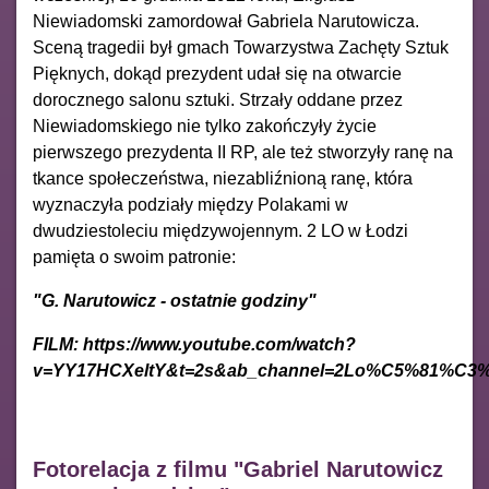
Niewiadomski zamordował Gabriela Narutowicza.
Sceną tragedii był gmach Towarzystwa Zachęty Sztuk
Pięknych, dokąd prezydent udał się na otwarcie
dorocznego salonu sztuki. Strzały oddane przez
Niewiadomskiego nie tylko zakończyły życie
pierwszego prezydenta II RP, ale też stworzyły ranę na
tkance społeczeństwa, niezabliźnioną ranę, która
wyznaczyła podziały między Polakami w
dwudziestoleciu międzywojennym. 2 LO w Łodzi
pamięta o swoim patronie:
"G. Narutowicz - ostatnie godziny"
FILM: https://www.youtube.com/watch?
v=YY17HCXeltY&t=2s&ab_channel=2Lo%C5%81%C
Fotorelacja z filmu "Gabriel Narutowicz