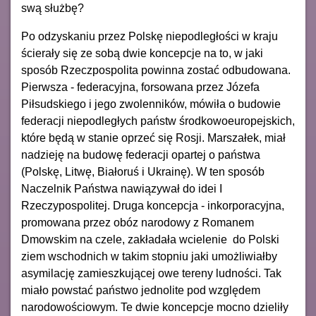
swą służbę?
Po odzyskaniu przez Polskę niepodległości w kraju
ścierały się ze sobą dwie koncepcje na to, w jaki
sposób Rzeczpospolita powinna zostać odbudowana.
Pierwsza - federacyjna, forsowana przez Józefa
Piłsudskiego i jego zwolenników, mówiła o budowie
federacji niepodległych państw środkowoeuropejskich,
które będą w stanie oprzeć się Rosji. Marszałek, miał
nadzieję na budowę federacji opartej o państwa
(Polskę, Litwę, Białoruś i Ukrainę). W ten sposób
Naczelnik Państwa nawiązywał do idei I
Rzeczypospolitej. Druga koncepcja - inkorporacyjna,
promowana przez obóz narodowy z Romanem
Dmowskim na czele, zakładała wcielenie do Polski
ziem wschodnich w takim stopniu jaki umożliwiałby
asymilację zamieszkującej owe tereny ludności. Tak
miało powstać państwo jednolite pod względem
narodowościowym. Te dwie koncepcje mocno dzieliły