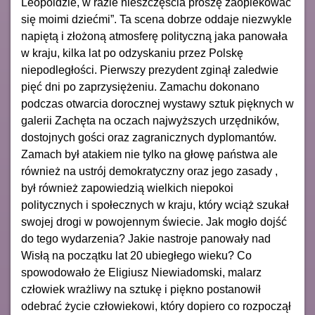
Leopoldzie, w razie nieszczęścia proszę zaopiekować
się moimi dziećmi”. Ta scena dobrze oddaje niezwykle
napiętą i złożoną atmosferę polityczną jaka panowała
w kraju, kilka lat po odzyskaniu przez Polskę
niepodległości. Pierwszy prezydent zginął zaledwie
pięć dni po zaprzysiężeniu. Zamachu dokonano
podczas otwarcia dorocznej wystawy sztuk pięknych w
galerii Zachęta na oczach najwyższych urzędników,
dostojnych gości oraz zagranicznych dyplomantów.
Zamach był atakiem nie tylko na głowę państwa ale
również na ustrój demokratyczny oraz jego zasady ,
był również zapowiedzią wielkich niepokoi
politycznych i społecznych w kraju, który wciąż szukał
swojej drogi w powojennym świecie. Jak mogło dojść
do tego wydarzenia? Jakie nastroje panowały nad
Wisłą na początku lat 20 ubiegłego wieku? Co
spowodowało że Eligiusz Niewiadomski, malarz
człowiek wrażliwy na sztukę i piękno postanowił
odebrać życie człowiekowi, który dopiero co rozpoczął