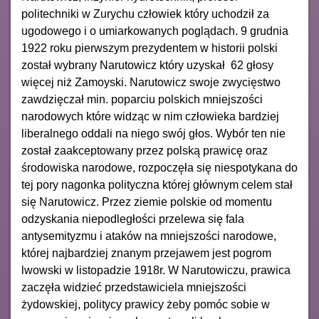
politechniki w Zurychu człowiek który uchodził za
ugodowego i o umiarkowanych poglądach. 9 grudnia
1922 roku pierwszym prezydentem w historii polski
został wybrany Narutowicz który uzyskał 62 głosy
więcej niż Zamoyski. Narutowicz swoje zwycięstwo
zawdzięczał min. poparciu polskich mniejszości
narodowych które widząc w nim człowieka bardziej
liberalnego oddali na niego swój głos. Wybór ten nie
został zaakceptowany przez polską prawicę oraz
środowiska narodowe, rozpoczęła się niespotykana do
tej pory nagonka polityczna której głównym celem stał
się Narutowicz. Przez ziemie polskie od momentu
odzyskania niepodległości przelewa się fala
antysemityzmu i ataków na mniejszości narodowe,
której najbardziej znanym przejawem jest pogrom
lwowski w listopadzie 1918r. W Narutowiczu, prawica
zaczęła widzieć przedstawiciela mniejszości
żydowskiej, politycy prawicy żeby pomóc sobie w