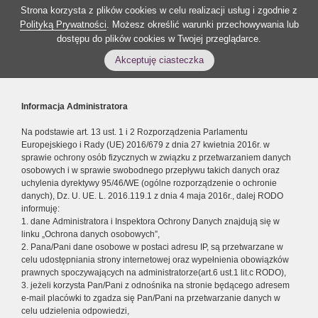
Strona korzysta z plików cookies w celu realizacji usług i zgodnie z
Polityką Prywatności
. Możesz określić warunki przechowywania lub
dostępu do plików cookies w Twojej przeglądarce.
Akceptuję ciasteczka
Informacja Administratora
Na podstawie art. 13 ust. 1 i 2 Rozporządzenia Parlamentu
Europejskiego i Rady (UE) 2016/679 z dnia 27 kwietnia 2016r. w
sprawie ochrony osób fizycznych w związku z przetwarzaniem danych
osobowych i w sprawie swobodnego przepływu takich danych oraz
uchylenia dyrektywy 95/46/WE (ogólne rozporządzenie o ochronie
danych), Dz. U. UE. L. 2016.119.1 z dnia 4 maja 2016r., dalej RODO
informuję:
1. dane Administratora i Inspektora Ochrony Danych znajdują się w
linku „Ochrona danych osobowych”,
2. Pana/Pani dane osobowe w postaci adresu IP, są przetwarzane w
celu udostępniania strony internetowej oraz wypełnienia obowiązków
prawnych spoczywających na administratorze(art.6 ust.1 lit.c RODO),
3. jeżeli korzysta Pan/Pani z odnośnika na stronie będącego adresem
e-mail placówki to zgadza się Pan/Pani na przetwarzanie danych w
celu udzielenia odpowiedzi,