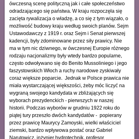
ówczesną scenę polityczną jak i całe społeczeństwo
odradzającego się państwa. W kraju rozpoczęła się
zacięta rywalizacja o władzę, a co się z tym wiązało, o
możliwość budowy kraju według swoich planów. Sejm
Ustawodawczy z 1919 r. oraz Sejm i Senat pierwszej
kadencji, były zdominowane przez siły prawicy. Nie
ma w tym nic dziwnego, w ówczesnej Europie różnego
rodzaju nacjonalizmy były wtedy bardzo popularne,
często odwoływano się do Benito Mussoliniego i jego
faszystowskich Włoch a ruchy narodowe zyskiwały
coraz większe poparcie. Jednak w Polsce prawica nie
miała wystarczającej większości, żeby móc liczyć na
wygraną swojego kandydata w zbliżających się
wyborach prezydenckich - pierwszych w naszej
historii. Podczas wyborów w grudniu 1922 roku do
piątej tury przeszło dwóch kandydatów - popierany
przez prawicę Maurycy Zamoyski, wielki właściciel
ziemski, bardzo wpływowa postać oraz Gabriel
Narutowicz, inżynier hydrotechnik, profesor