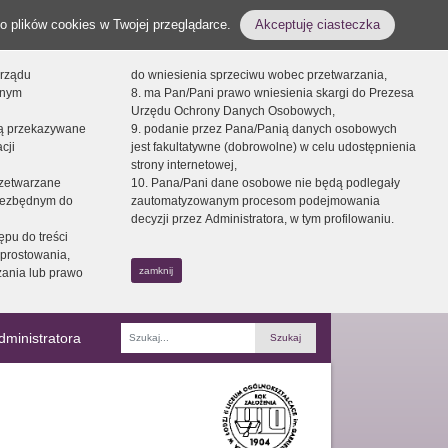
o plików cookies w Twojej przeglądarce.
Akceptuję ciasteczka
orządu
do wniesienia sprzeciwu wobec przetwarzania,
onym
8. ma Pan/Pani prawo wniesienia skargi do Prezesa
Urzędu Ochrony Danych Osobowych,
dą przekazywane
9. podanie przez Pana/Panią danych osobowych
cji
jest fakultatywne (dobrowolne) w celu udostępnienia
strony internetowej,
zetwarzane
10. Pana/Pani dane osobowe nie będą podlegały
niezbędnym do
zautomatyzowanym procesom podejmowania
decyzji przez Administratora, w tym profilowaniu.
ępu do treści
prostowania,
zamknij
zania lub prawo
dministratora
Fraza