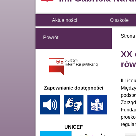
Aktualności
O szkole
Strona
Powrót
XX 
rów
II Lic
Między
Zapewnianie dostępności
podsta
Zarząd
Fundac
proeko
regula
UNICEF