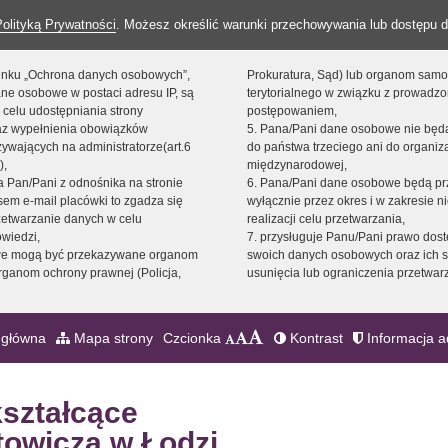
Polityką Prywatności
. Możesz określić warunki przechowywania lub dostępu d
 linku „Ochrona danych osobowych”,
Prokuratura, Sąd) lub organom sam
ne osobowe w postaci adresu IP, są
terytorialnego w związku z prowadz
 celu udostępniania strony
postępowaniem,
raz wypełnienia obowiązków
5. Pana/Pani dane osobowe nie bę
ywających na administratorze(art.6
do państwa trzeciego ani do organiza
),
międzynarodowej,
sta Pan/Pani z odnośnika na stronie
6. Pana/Pani dane osobowe będą pr
em e-mail placówki to zgadza się
wyłącznie przez okres i w zakresie 
zetwarzanie danych w celu
realizacji celu przetwarzania,
owiedzi,
7. przysługuje Panu/Pani prawo dost
we mogą być przekazywane organom
swoich danych osobowych oraz ich s
ganom ochrony prawnej (Policja,
usunięcia lub ograniczenia przetwar
 główna
Mapa strony
Czcionka
Kontrast
Informacja a
kształcące
towicza w Łodzi