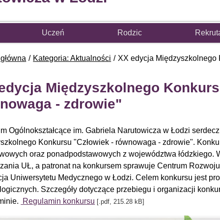
Uczeń
Rodzic
Rekrut
 główna
Kategoria: Aktualności
XX edycja Międzyszkolnego 
edycja Międzyszkolnego Konkursu
nowaga - zdrowie"
eum Ogólnokształcące im. Gabriela Narutowicza w Łodzi serdecz
szkolnego Konkursu "Człowiek - równowaga - zdrowie". Konkur
wowych oraz ponadpodstawowych z województwa łódzkiego. Ws
zania UŁ, a patronat na konkursem sprawuje Centrum Rozwoj
ja Uniwersytetu Medycznego w Łodzi. Celem konkursu jest p
logicznych. Szczegóły dotyczące przebiegu i organizacji konkur
minie.
Regulamin konkursu
[.pdf, 215.28 kB]