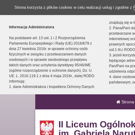
Strona korzysta z plików cookies w celu realizacji usług i zgodnie z
znajdują się w
Informacja Administratora
2. Pana/Pani da
przetwarzane w
Na podstawie art. 13 ust. 1 i 2 Rozporządzenia
internetowej o
Parlamentu Europejskiego i Rady (UE) 2016/679 z
prawnych spocz
dnia 27 kwietnia 2016r. w sprawie ochrony osób
ust.1 lit.c RODO
fizycznych w związku z przetwarzaniem danych
3. jeżeli korzy
osobowych i w sprawie swobodnego przepływu
będącego adres
takich danych oraz uchylenia dyrektywy 95/46/WE
Pan/Pani na pr
(ogólne rozporządzenie o ochronie danych), Dz. U.
udzielenia odp
UE. L. 2016.119.1 z dnia 4 maja 2016r., dalej RODO
4. dane osobo
informuję:
państwowym, or
1. dane Administratora i Inspektora Ochrony Danych
Strona
II Liceum Ogólno
im. Gabriela Naru