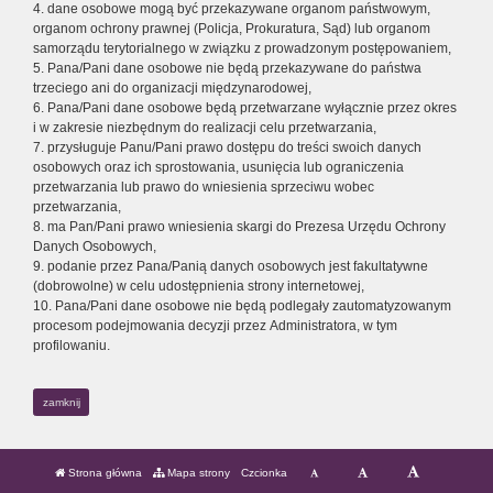
4. dane osobowe mogą być przekazywane organom państwowym,
organom ochrony prawnej (Policja, Prokuratura, Sąd) lub organom
samorządu terytorialnego w związku z prowadzonym postępowaniem,
5. Pana/Pani dane osobowe nie będą przekazywane do państwa
trzeciego ani do organizacji międzynarodowej,
6. Pana/Pani dane osobowe będą przetwarzane wyłącznie przez okres
i w zakresie niezbędnym do realizacji celu przetwarzania,
7. przysługuje Panu/Pani prawo dostępu do treści swoich danych
osobowych oraz ich sprostowania, usunięcia lub ograniczenia
przetwarzania lub prawo do wniesienia sprzeciwu wobec
przetwarzania,
8. ma Pan/Pani prawo wniesienia skargi do Prezesa Urzędu Ochrony
Danych Osobowych,
9. podanie przez Pana/Panią danych osobowych jest fakultatywne
(dobrowolne) w celu udostępnienia strony internetowej,
10. Pana/Pani dane osobowe nie będą podlegały zautomatyzowanym
procesom podejmowania decyzji przez Administratora, w tym
profilowaniu.
zamknij
Strona główna
Mapa strony
Czcionka