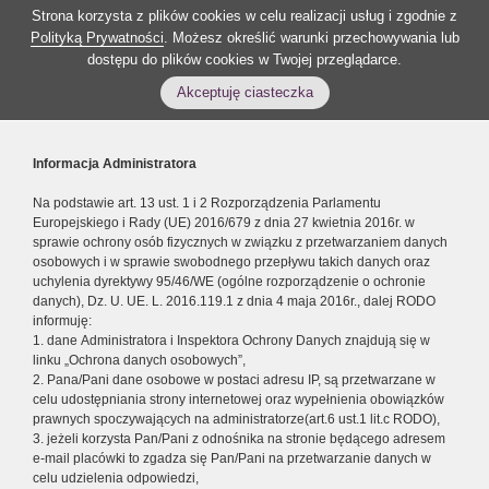
Strona korzysta z plików cookies w celu realizacji usług i zgodnie z
Polityką Prywatności
. Możesz określić warunki przechowywania lub
dostępu do plików cookies w Twojej przeglądarce.
Akceptuję ciasteczka
Informacja Administratora
Na podstawie art. 13 ust. 1 i 2 Rozporządzenia Parlamentu
Europejskiego i Rady (UE) 2016/679 z dnia 27 kwietnia 2016r. w
sprawie ochrony osób fizycznych w związku z przetwarzaniem danych
osobowych i w sprawie swobodnego przepływu takich danych oraz
uchylenia dyrektywy 95/46/WE (ogólne rozporządzenie o ochronie
danych), Dz. U. UE. L. 2016.119.1 z dnia 4 maja 2016r., dalej RODO
informuję:
1. dane Administratora i Inspektora Ochrony Danych znajdują się w
linku „Ochrona danych osobowych”,
2. Pana/Pani dane osobowe w postaci adresu IP, są przetwarzane w
celu udostępniania strony internetowej oraz wypełnienia obowiązków
prawnych spoczywających na administratorze(art.6 ust.1 lit.c RODO),
3. jeżeli korzysta Pan/Pani z odnośnika na stronie będącego adresem
e-mail placówki to zgadza się Pan/Pani na przetwarzanie danych w
celu udzielenia odpowiedzi,