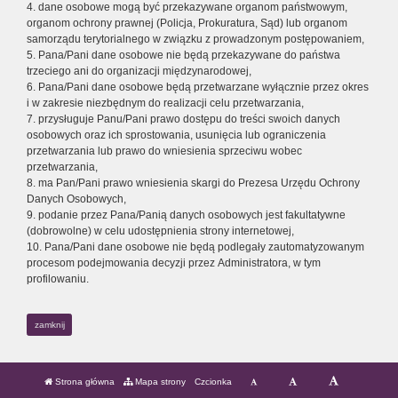
4. dane osobowe mogą być przekazywane organom państwowym,
organom ochrony prawnej (Policja, Prokuratura, Sąd) lub organom
samorządu terytorialnego w związku z prowadzonym postępowaniem,
5. Pana/Pani dane osobowe nie będą przekazywane do państwa
trzeciego ani do organizacji międzynarodowej,
6. Pana/Pani dane osobowe będą przetwarzane wyłącznie przez okres
i w zakresie niezbędnym do realizacji celu przetwarzania,
7. przysługuje Panu/Pani prawo dostępu do treści swoich danych
osobowych oraz ich sprostowania, usunięcia lub ograniczenia
przetwarzania lub prawo do wniesienia sprzeciwu wobec
przetwarzania,
8. ma Pan/Pani prawo wniesienia skargi do Prezesa Urzędu Ochrony
Danych Osobowych,
9. podanie przez Pana/Panią danych osobowych jest fakultatywne
(dobrowolne) w celu udostępnienia strony internetowej,
10. Pana/Pani dane osobowe nie będą podlegały zautomatyzowanym
procesom podejmowania decyzji przez Administratora, w tym
profilowaniu.
zamknij
Strona główna
Mapa strony
Czcionka