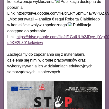
konsekwencje wykluczenia”
Publikacja dostępna do
pobrania:
Link: https://drive.google.com/file/d/1RYSpmQna7WPBZ
„Moc perswazji – analiza 6 reguł Roberta Cialdiniego
w kontekście wpływu społecznego”
Publikacja
dostępna do pobrania:
Link:
https://drive.google.com/file/d/1GalUUh2JDye_jYvg7
u9KE2L301kek/view
Zachęcamy do zapoznania się z materiałami,
dzielenia się nimi w gronie pracowników oraz
wykorzystywania ich w działaniach edukacyjnych,
samorządowych i społecznych.