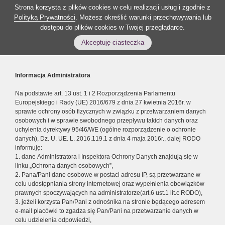
Strona korzysta z plików cookies w celu realizacji usług i zgodnie z
Polityką Prywatności
. Możesz określić warunki przechowywania lub
dostępu do plików cookies w Twojej przeglądarce.
Akceptuję ciasteczka
Informacja Administratora
Na podstawie art. 13 ust. 1 i 2 Rozporządzenia Parlamentu
Europejskiego i Rady (UE) 2016/679 z dnia 27 kwietnia 2016r. w
sprawie ochrony osób fizycznych w związku z przetwarzaniem danych
osobowych i w sprawie swobodnego przepływu takich danych oraz
uchylenia dyrektywy 95/46/WE (ogólne rozporządzenie o ochronie
danych), Dz. U. UE. L. 2016.119.1 z dnia 4 maja 2016r., dalej RODO
informuję:
1. dane Administratora i Inspektora Ochrony Danych znajdują się w
linku „Ochrona danych osobowych”,
2. Pana/Pani dane osobowe w postaci adresu IP, są przetwarzane w
celu udostępniania strony internetowej oraz wypełnienia obowiązków
prawnych spoczywających na administratorze(art.6 ust.1 lit.c RODO),
3. jeżeli korzysta Pan/Pani z odnośnika na stronie będącego adresem
e-mail placówki to zgadza się Pan/Pani na przetwarzanie danych w
celu udzielenia odpowiedzi,