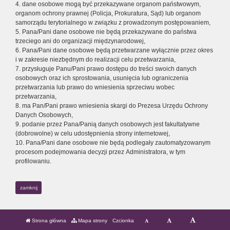
4. dane osobowe mogą być przekazywane organom państwowym,
organom ochrony prawnej (Policja, Prokuratura, Sąd) lub organom
samorządu terytorialnego w związku z prowadzonym postępowaniem,
5. Pana/Pani dane osobowe nie będą przekazywane do państwa
trzeciego ani do organizacji międzynarodowej,
6. Pana/Pani dane osobowe będą przetwarzane wyłącznie przez okres
i w zakresie niezbędnym do realizacji celu przetwarzania,
7. przysługuje Panu/Pani prawo dostępu do treści swoich danych
osobowych oraz ich sprostowania, usunięcia lub ograniczenia
przetwarzania lub prawo do wniesienia sprzeciwu wobec
przetwarzania,
8. ma Pan/Pani prawo wniesienia skargi do Prezesa Urzędu Ochrony
Danych Osobowych,
9. podanie przez Pana/Panią danych osobowych jest fakultatywne
(dobrowolne) w celu udostępnienia strony internetowej,
10. Pana/Pani dane osobowe nie będą podlegały zautomatyzowanym
procesom podejmowania decyzji przez Administratora, w tym
profilowaniu.
zamknij
Strona główna
Mapa strony
Czcionka