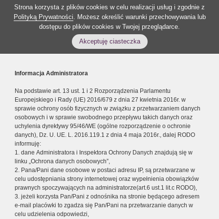
Strona korzysta z plików cookies w celu realizacji usług i zgodnie z
Polityką Prywatności
. Możesz określić warunki przechowywania lub
dostępu do plików cookies w Twojej przeglądarce.
Akceptuję ciasteczka
Informacja Administratora
Na podstawie art. 13 ust. 1 i 2 Rozporządzenia Parlamentu
Europejskiego i Rady (UE) 2016/679 z dnia 27 kwietnia 2016r. w
sprawie ochrony osób fizycznych w związku z przetwarzaniem danych
osobowych i w sprawie swobodnego przepływu takich danych oraz
uchylenia dyrektywy 95/46/WE (ogólne rozporządzenie o ochronie
danych), Dz. U. UE. L. 2016.119.1 z dnia 4 maja 2016r., dalej RODO
informuję:
1. dane Administratora i Inspektora Ochrony Danych znajdują się w
linku „Ochrona danych osobowych”,
2. Pana/Pani dane osobowe w postaci adresu IP, są przetwarzane w
celu udostępniania strony internetowej oraz wypełnienia obowiązków
prawnych spoczywających na administratorze(art.6 ust.1 lit.c RODO),
3. jeżeli korzysta Pan/Pani z odnośnika na stronie będącego adresem
e-mail placówki to zgadza się Pan/Pani na przetwarzanie danych w
celu udzielenia odpowiedzi,