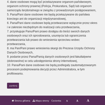
4. dane osobowe mogą być przekazywane organom państwowym,
organom ochrony prawnej (Policja, Prokuratura, Sąd) lub organom
samorządu terytorialnego w związku z prowadzonym postępowaniem,
5. Pana/Pani dane osobowe nie będą przekazywane do państwa
trzeciego ani do organizacji międzynarodowej,
6. Pana/Pani dane osobowe będą przetwarzane wyłącznie przez okres
i w zakresie niezbędnym do realizacji celu przetwarzania,
7. przysługuje Panu/Pani prawo dostępu do treści swoich danych
osobowych oraz ich sprostowania, usunięcia lub ograniczenia
przetwarzania lub prawo do wniesienia sprzeciwu wobec
przetwarzania,
8. ma Pan/Pani prawo wniesienia skargi do Prezesa Urzędu Ochrony
Danych Osobowych,
9. podanie przez Pana/Panią danych osobowych jest fakultatywne
(dobrowolne) w celu udostępnienia strony internetowej,
10. Pana/Pani dane osobowe nie będą podlegały zautomatyzowanym
procesom podejmowania decyzji przez Administratora, w tym
profilowaniu.
zamknij
Strona główna
Mapa strony
Czcionka