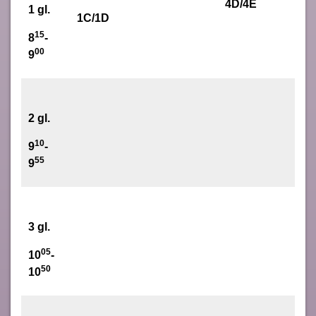
4D/4E
1 gl.
1C/1D
15
8
-
00
9
2 gl.
10
9
-
55
9
3 gl.
05
10
-
50
10