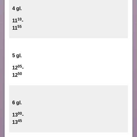
4 gl.
10
11
-
55
11
5 gl.
05
12
-
50
12
6 gl.
00
13
-
45
13