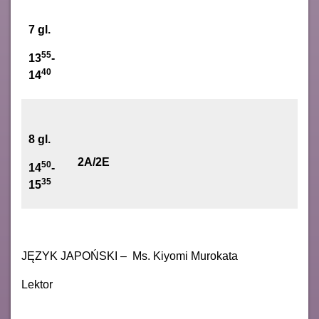
7 gl.
55
13
-
40
14
8 gl.
2A/2E
50
14
-
35
15
JĘZYK JAPOŃSKI – Ms. Kiyomi Murokata
Lektor