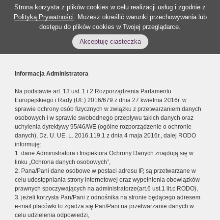
Strona korzysta z plików cookies w celu realizacji usług i zgodnie z
Polityką Prywatności
. Możesz określić warunki przechowywania lub
dostępu do plików cookies w Twojej przeglądarce.
Akceptuję ciasteczka
Informacja Administratora
Na podstawie art. 13 ust. 1 i 2 Rozporządzenia Parlamentu
Europejskiego i Rady (UE) 2016/679 z dnia 27 kwietnia 2016r. w
sprawie ochrony osób fizycznych w związku z przetwarzaniem danych
osobowych i w sprawie swobodnego przepływu takich danych oraz
uchylenia dyrektywy 95/46/WE (ogólne rozporządzenie o ochronie
danych), Dz. U. UE. L. 2016.119.1 z dnia 4 maja 2016r., dalej RODO
informuję:
1. dane Administratora i Inspektora Ochrony Danych znajdują się w
linku „Ochrona danych osobowych”,
2. Pana/Pani dane osobowe w postaci adresu IP, są przetwarzane w
celu udostępniania strony internetowej oraz wypełnienia obowiązków
prawnych spoczywających na administratorze(art.6 ust.1 lit.c RODO),
3. jeżeli korzysta Pan/Pani z odnośnika na stronie będącego adresem
e-mail placówki to zgadza się Pan/Pani na przetwarzanie danych w
celu udzielenia odpowiedzi,