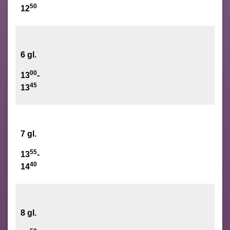
50
12
6 gl.
00
13
-
45
13
7 gl.
55
13
-
40
14
8 gl.