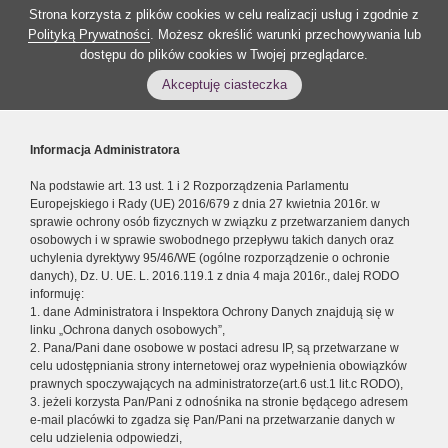
Strona korzysta z plików cookies w celu realizacji usług i zgodnie z
Polityką Prywatności
. Możesz określić warunki przechowywania lub
dostępu do plików cookies w Twojej przeglądarce.
Akceptuję ciasteczka
Informacja Administratora
Na podstawie art. 13 ust. 1 i 2 Rozporządzenia Parlamentu
Europejskiego i Rady (UE) 2016/679 z dnia 27 kwietnia 2016r. w
sprawie ochrony osób fizycznych w związku z przetwarzaniem danych
osobowych i w sprawie swobodnego przepływu takich danych oraz
uchylenia dyrektywy 95/46/WE (ogólne rozporządzenie o ochronie
danych), Dz. U. UE. L. 2016.119.1 z dnia 4 maja 2016r., dalej RODO
informuję:
1. dane Administratora i Inspektora Ochrony Danych znajdują się w
linku „Ochrona danych osobowych”,
2. Pana/Pani dane osobowe w postaci adresu IP, są przetwarzane w
celu udostępniania strony internetowej oraz wypełnienia obowiązków
prawnych spoczywających na administratorze(art.6 ust.1 lit.c RODO),
3. jeżeli korzysta Pan/Pani z odnośnika na stronie będącego adresem
e-mail placówki to zgadza się Pan/Pani na przetwarzanie danych w
celu udzielenia odpowiedzi,