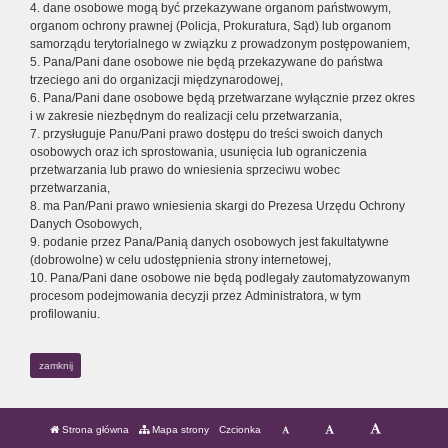
4. dane osobowe mogą być przekazywane organom państwowym,
organom ochrony prawnej (Policja, Prokuratura, Sąd) lub organom
samorządu terytorialnego w związku z prowadzonym postępowaniem,
5. Pana/Pani dane osobowe nie będą przekazywane do państwa
trzeciego ani do organizacji międzynarodowej,
6. Pana/Pani dane osobowe będą przetwarzane wyłącznie przez okres
i w zakresie niezbędnym do realizacji celu przetwarzania,
7. przysługuje Panu/Pani prawo dostępu do treści swoich danych
osobowych oraz ich sprostowania, usunięcia lub ograniczenia
przetwarzania lub prawo do wniesienia sprzeciwu wobec
przetwarzania,
8. ma Pan/Pani prawo wniesienia skargi do Prezesa Urzędu Ochrony
Danych Osobowych,
9. podanie przez Pana/Panią danych osobowych jest fakultatywne
(dobrowolne) w celu udostępnienia strony internetowej,
10. Pana/Pani dane osobowe nie będą podlegały zautomatyzowanym
procesom podejmowania decyzji przez Administratora, w tym
profilowaniu.
zamknij
Strona główna
Mapa strony
Czcionka