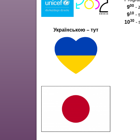
00
9
- 
10
9
- 
30
10
- 
Українською – тут