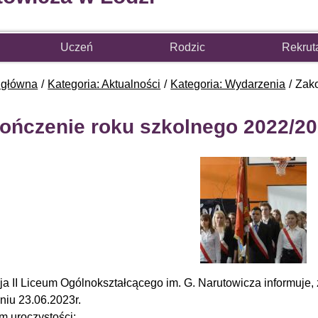
Uczeń
Rodzic
Rekrut
 główna
Kategoria: Aktualności
Kategoria: Wydarzenia
Zako
ończenie roku szkolnego 2022/2
ja II Liceum Ogólnokształcącego im. G. Narutowicza informuje
dniu 23.06.2023r.
m uroczystości: