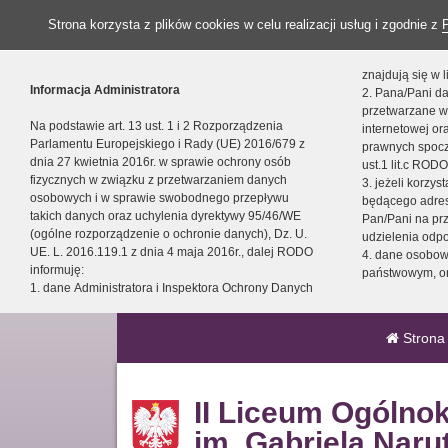
Strona korzysta z plików cookies w celu realizacji usług i zgodnie z
znajdują się w
Informacja Administratora
2. Pana/Pani da
przetwarzane w
Na podstawie art. 13 ust. 1 i 2 Rozporządzenia
internetowej o
Parlamentu Europejskiego i Rady (UE) 2016/679 z
prawnych spocz
dnia 27 kwietnia 2016r. w sprawie ochrony osób
ust.1 lit.c RODO
fizycznych w związku z przetwarzaniem danych
3. jeżeli korzy
osobowych i w sprawie swobodnego przepływu
będącego adres
takich danych oraz uchylenia dyrektywy 95/46/WE
Pan/Pani na pr
(ogólne rozporządzenie o ochronie danych), Dz. U.
udzielenia odp
UE. L. 2016.119.1 z dnia 4 maja 2016r., dalej RODO
4. dane osobo
informuję:
państwowym, or
1. dane Administratora i Inspektora Ochrony Danych
Strona
II Liceum Ogólno
im. Gabriela Naru