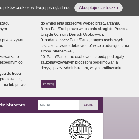
o plików cookies w Twojej przeglądarce.
Akceptuję ciasteczka
orządu
do wniesienia sprzeciwu wobec przetwarzania,
onym
8. ma Pan/Pani prawo wniesienia skargi do Prezesa
Urzędu Ochrony Danych Osobowych,
dą przekazywane
9. podanie przez Pana/Panią danych osobowych
cji
jest fakultatywne (dobrowolne) w celu udostępnienia
strony internetowej,
zetwarzane
10. Pana/Pani dane osobowe nie będą podlegały
niezbędnym do
zautomatyzowanym procesom podejmowania
decyzji przez Administratora, w tym profilowaniu.
ępu do treści
prostowania,
zamknij
zania lub prawo
dministratora
Fraza