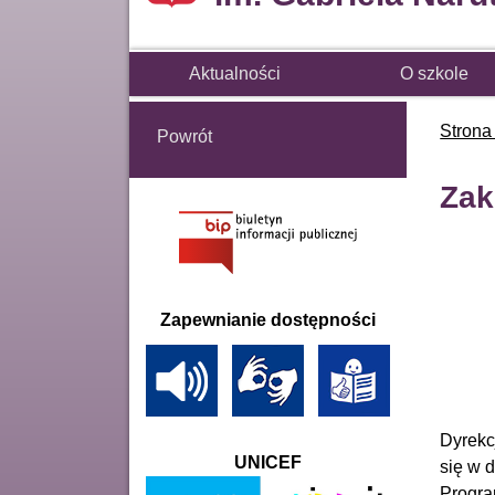
Aktualności
O szkole
Strona
Powrót
Zak
Zapewnianie dostępności
Dyrekc
UNICEF
się w 
Progra