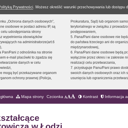
Polityką Prywatności
. Możesz określić warunki przechowywania lub dostępu d
 linku „Ochrona danych osobowych”,
Prokuratura, Sąd) lub organom sam
ne osobowe w postaci adresu IP, są
terytorialnego w związku z prowadz
 celu udostępniania strony
postępowaniem,
raz wypełnienia obowiązków
5. Pana/Pani dane osobowe nie bę
ywających na administratorze(art.6
do państwa trzeciego ani do organiza
),
międzynarodowej,
sta Pan/Pani z odnośnika na stronie
6. Pana/Pani dane osobowe będą pr
em e-mail placówki to zgadza się
wyłącznie przez okres i w zakresie 
zetwarzanie danych w celu
realizacji celu przetwarzania,
owiedzi,
7. przysługuje Panu/Pani prawo dost
we mogą być przekazywane organom
swoich danych osobowych oraz ich s
ganom ochrony prawnej (Policja,
usunięcia lub ograniczenia przetwar
 główna
Mapa strony
Czcionka
Kontrast
Informacja a
kształcące
towicza w Łodzi