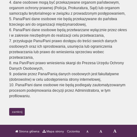
4. dane osobowe mogą być przekazywane organom państwowym,
organom ochrony prawnej (Policja, Prokuratura, Sąd) lub organom
samorządu terytorialnego w związku z prowadzonym postępowaniem,
5. Pana/Pani dane osobowe nie będą przekazywane do państwa
trzeciego ani do organizacji międzynarodowej,
6. Pana/Pani dane osobowe będą przetwarzane wyłącznie przez okres
i w zakresie niezbędnym do realizacji celu przetwarzania,
7. przysługuje Panu/Pani prawo dostępu do treści swoich danych
osobowych oraz ich sprostowania, usunięcia lub ograniczenia
przetwarzania lub prawo do wniesienia sprzeciwu wobec
przetwarzania,
8. ma Pan/Pani prawo wniesienia skargi do Prezesa Urzędu Ochrony
Danych Osobowych,
9. podanie przez Pana/Panią danych osobowych jest fakultatywne
(dobrowolne) w celu udostępnienia strony internetowej,
10. Pana/Pani dane osobowe nie będą podlegały zautomatyzowanym
procesom podejmowania decyzji przez Administratora, w tym
profilowaniu.
zamknij
Strona główna
Mapa strony
Czcionka