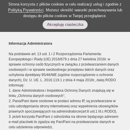
Strona korzysta z plików cookies w celu realizacji usług i zgodnie z
Polityką Prywatności
. Możesz określić warunki przechowywania lub
dostępu do plików cookies w Twojej przeglądarce.
Akceptuję ciasteczka
Informacja Administratora
Na podstawie art. 13 ust. 1 i 2 Rozporządzenia Parlamentu
Europejskiego i Rady (UE) 2016/679 z dnia 27 kwietnia 2016r. w
sprawie ochrony osób fizycznych w związku z przetwarzaniem danych
osobowych i w sprawie swobodnego przepływu takich danych oraz
uchylenia dyrektywy 95/46/WE (ogólne rozporządzenie o ochronie
danych), Dz. U. UE. L. 2016.119.1 z dnia 4 maja 2016r., dalej RODO
informuję:
1. dane Administratora i Inspektora Ochrony Danych znajdują się w
linku „Ochrona danych osobowych”,
2. Pana/Pani dane osobowe w postaci adresu IP, są przetwarzane w
celu udostępniania strony internetowej oraz wypełnienia obowiązków
prawnych spoczywających na administratorze(art.6 ust.1 lit.c RODO),
3. jeżeli korzysta Pan/Pani z odnośnika na stronie będącego adresem
e-mail placówki to zgadza się Pan/Pani na przetwarzanie danych w
celu udzielenia odpowiedzi,