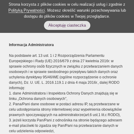
Strona korzysta z plików cookies w celu realizacji usług i zgodnie z
Polityką Prywatności
. Możesz określić warunki przechowywania lub
dostępu do plików cookies w Twojej przeglądarce.
Akceptuję ciasteczka
Informacja Administratora
Na podstawie art. 13 ust. 1 i 2 Rozporządzenia Parlamentu
Europejskiego i Rady (UE) 2016/679 z dnia 27 kwietnia 2016r. w
sprawie ochrony osób fizycznych w związku z przetwarzaniem danych
osobowych i w sprawie swobodnego przepływu takich danych oraz
uchylenia dyrektywy 95/46/WE (ogólne rozporządzenie o ochronie
danych), Dz. U. UE. L. 2016.119.1 z dnia 4 maja 2016r., dalej RODO
informuję:
1. dane Administratora i Inspektora Ochrony Danych znajdują się w
linku „Ochrona danych osobowych”,
2. Pana/Pani dane osobowe w postaci adresu IP, są przetwarzane w
celu udostępniania strony internetowej oraz wypełnienia obowiązków
prawnych spoczywających na administratorze(art.6 ust.1 lit.c RODO),
3. jeżeli korzysta Pan/Pani z odnośnika na stronie będącego adresem
e-mail placówki to zgadza się Pan/Pani na przetwarzanie danych w
celu udzielenia odpowiedzi,