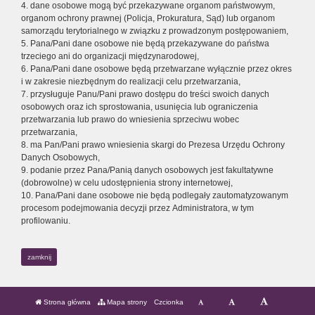
4. dane osobowe mogą być przekazywane organom państwowym,
organom ochrony prawnej (Policja, Prokuratura, Sąd) lub organom
samorządu terytorialnego w związku z prowadzonym postępowaniem,
5. Pana/Pani dane osobowe nie będą przekazywane do państwa
trzeciego ani do organizacji międzynarodowej,
6. Pana/Pani dane osobowe będą przetwarzane wyłącznie przez okres
i w zakresie niezbędnym do realizacji celu przetwarzania,
7. przysługuje Panu/Pani prawo dostępu do treści swoich danych
osobowych oraz ich sprostowania, usunięcia lub ograniczenia
przetwarzania lub prawo do wniesienia sprzeciwu wobec
przetwarzania,
8. ma Pan/Pani prawo wniesienia skargi do Prezesa Urzędu Ochrony
Danych Osobowych,
9. podanie przez Pana/Panią danych osobowych jest fakultatywne
(dobrowolne) w celu udostępnienia strony internetowej,
10. Pana/Pani dane osobowe nie będą podlegały zautomatyzowanym
procesom podejmowania decyzji przez Administratora, w tym
profilowaniu.
zamknij
Strona główna
Mapa strony
Czcionka