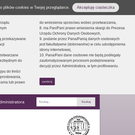
o plików cookies w Twojej przeglądarce.
Akceptuję ciasteczka
orządu
do wniesienia sprzeciwu wobec przetwarzania,
onym
8. ma Pan/Pani prawo wniesienia skargi do Prezesa
Urzędu Ochrony Danych Osobowych,
dą przekazywane
9. podanie przez Pana/Panią danych osobowych
cji
jest fakultatywne (dobrowolne) w celu udostępnienia
strony internetowej,
zetwarzane
10. Pana/Pani dane osobowe nie będą podlegały
niezbędnym do
zautomatyzowanym procesom podejmowania
decyzji przez Administratora, w tym profilowaniu.
ępu do treści
prostowania,
zamknij
zania lub prawo
dministratora
Fraza