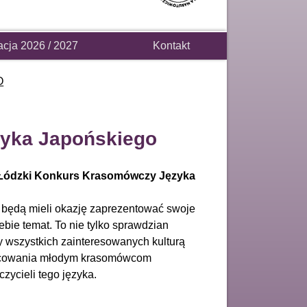
acja 2026 / 2027
Kontakt
O
zyka Japońskiego
XI Łódzki Konkurs Krasomówczy Języka
 będą mieli okazję zaprezentować swoje
bie temat. To nie tylko sprawdzian
y wszystkich zainteresowanych kulturą
ibicowania młodym krasomówcom
zycieli tego języka.