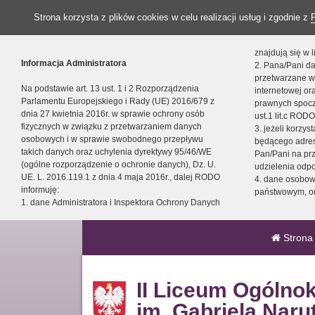
Strona korzysta z plików cookies w celu realizacji usług i zgodnie z
znajdują się w
Informacja Administratora
2. Pana/Pani da
przetwarzane w
Na podstawie art. 13 ust. 1 i 2 Rozporządzenia
internetowej o
Parlamentu Europejskiego i Rady (UE) 2016/679 z
prawnych spocz
dnia 27 kwietnia 2016r. w sprawie ochrony osób
ust.1 lit.c RODO
fizycznych w związku z przetwarzaniem danych
3. jeżeli korzy
osobowych i w sprawie swobodnego przepływu
będącego adres
takich danych oraz uchylenia dyrektywy 95/46/WE
Pan/Pani na pr
(ogólne rozporządzenie o ochronie danych), Dz. U.
udzielenia odp
UE. L. 2016.119.1 z dnia 4 maja 2016r., dalej RODO
4. dane osobo
informuję:
państwowym, or
1. dane Administratora i Inspektora Ochrony Danych
Strona
II Liceum Ogólno
im. Gabriela Naru