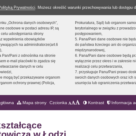
Polityką Prywatności
. Możesz określić warunki przechowywania lub dostępu d
 linku „Ochrona danych osobowych”,
Prokuratura, Sąd) lub organom sam
ne osobowe w postaci adresu IP, są
terytorialnego w związku z prowadz
 celu udostępniania strony
postępowaniem,
raz wypełnienia obowiązków
5. Pana/Pani dane osobowe nie bę
ywających na administratorze(art.6
do państwa trzeciego ani do organiza
),
międzynarodowej,
sta Pan/Pani z odnośnika na stronie
6. Pana/Pani dane osobowe będą pr
em e-mail placówki to zgadza się
wyłącznie przez okres i w zakresie 
zetwarzanie danych w celu
realizacji celu przetwarzania,
owiedzi,
7. przysługuje Panu/Pani prawo dost
we mogą być przekazywane organom
swoich danych osobowych oraz ich s
ganom ochrony prawnej (Policja,
usunięcia lub ograniczenia przetwar
 główna
Mapa strony
Czcionka
Kontrast
Informacja a
kształcące
towicza w Łodzi