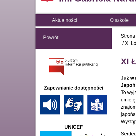
Aktualności
O szkole
Strona
Powrót
XI Ł
XI 
Już w 
Japoń
Zapewnianie dostępności
To wyj
umieję
znajom
japońs
Wystąp
UNICEF
Serdec