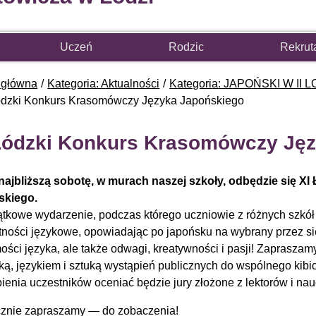
Uczeń
Rodzic
Rekrut
 główna
Kategoria: Aktualności
Kategoria: JAPOŃSKI W II L
ódzki Konkurs Krasomówczy Języka Japońskiego
Łódzki Konkurs Krasomówczy Ję
najbliższą sobotę, w murach naszej szkoły, odbędzie się 
skiego.
ątkowe wydarzenie, podczas którego uczniowie z różnych szkół
tności językowe, opowiadając po japońsku na wybrany przez sie
ości języka, ale także odwagi, kreatywności i pasji! Zapraszam
ką, językiem i sztuką wystąpień publicznych do wspólnego k
ienia uczestników oceniać będzie jury złożone z lektorów i nauc
znie zapraszamy — do zobaczenia!