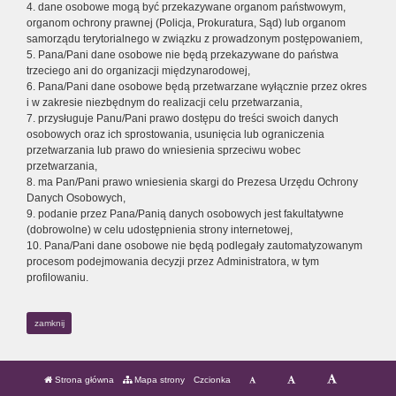
4. dane osobowe mogą być przekazywane organom państwowym,
organom ochrony prawnej (Policja, Prokuratura, Sąd) lub organom
samorządu terytorialnego w związku z prowadzonym postępowaniem,
5. Pana/Pani dane osobowe nie będą przekazywane do państwa
trzeciego ani do organizacji międzynarodowej,
6. Pana/Pani dane osobowe będą przetwarzane wyłącznie przez okres
i w zakresie niezbędnym do realizacji celu przetwarzania,
7. przysługuje Panu/Pani prawo dostępu do treści swoich danych
osobowych oraz ich sprostowania, usunięcia lub ograniczenia
przetwarzania lub prawo do wniesienia sprzeciwu wobec
przetwarzania,
8. ma Pan/Pani prawo wniesienia skargi do Prezesa Urzędu Ochrony
Danych Osobowych,
9. podanie przez Pana/Panią danych osobowych jest fakultatywne
(dobrowolne) w celu udostępnienia strony internetowej,
10. Pana/Pani dane osobowe nie będą podlegały zautomatyzowanym
procesom podejmowania decyzji przez Administratora, w tym
profilowaniu.
zamknij
Strona główna
Mapa strony
Czcionka