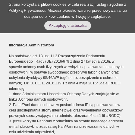
Strona korzysta z plików cookies w celu realizacji usług i zgodnie z
Polityką Prywatności
. Możesz określić warunki przechowywania lub
dostępu do plików cookies w Twojej przeglądarce.
Akceptuję ciasteczka
Informacja Administratora
Na podstawie art. 13 ust. 1 i 2 Rozporządzenia Parlamentu
Europejskiego i Rady (UE) 2016/679 z dnia 27 kwietnia 2016r. w
sprawie ochrony osób fizycznych w związku z przetwarzaniem danych
osobowych i w sprawie swobodnego przepływu takich danych oraz
uchylenia dyrektywy 95/46/WE (ogólne rozporządzenie o ochronie
danych), Dz. U. UE. L. 2016.119.1 z dnia 4 maja 2016r., dalej RODO
informuję:
1. dane Administratora i Inspektora Ochrony Danych znajdują się w
linku „Ochrona danych osobowych”,
2. Pana/Pani dane osobowe w postaci adresu IP, są przetwarzane w
celu udostępniania strony internetowej oraz wypełnienia obowiązków
prawnych spoczywających na administratorze(art.6 ust.1 lit.c RODO),
3. jeżeli korzysta Pan/Pani z odnośnika na stronie będącego adresem
e-mail placówki to zgadza się Pan/Pani na przetwarzanie danych w
celu udzielenia odpowiedzi,