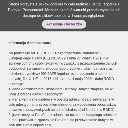
Strona korzysta z plików cookies w celu realizacji usług i zgodnie z
Polityką Prywatności
. Możesz określić warunki przechowywania lub
dostępu do plików cookies w Twojej przeglądarce.
Akceptuję ciasteczka
Informacja Administratora
Na podstawie art. 13 ust. 1 i 2 Rozporządzenia Parlamentu
Europejskiego i Rady (UE) 2016/679 z dnia 27 kwietnia 2016r. w
sprawie ochrony osób fizycznych w związku z przetwarzaniem danych
osobowych i w sprawie swobodnego przepływu takich danych oraz
uchylenia dyrektywy 95/46/WE (ogólne rozporządzenie o ochronie
danych), Dz. U. UE. L. 2016.119.1 z dnia 4 maja 2016r., dalej RODO
informuję:
1. dane Administratora i Inspektora Ochrony Danych znajdują się w
linku „Ochrona danych osobowych”,
2. Pana/Pani dane osobowe w postaci adresu IP, są przetwarzane w
celu udostępniania strony internetowej oraz wypełnienia obowiązków
prawnych spoczywających na administratorze(art.6 ust.1 lit.c RODO),
3. jeżeli korzysta Pan/Pani z odnośnika na stronie będącego adresem
e-mail placówki to zgadza się Pan/Pani na przetwarzanie danych w
celu udzielenia odpowiedzi,