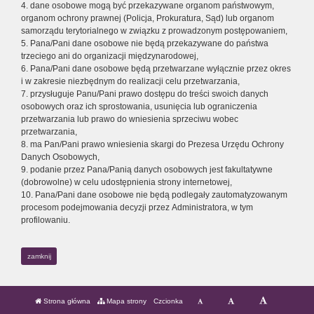
4. dane osobowe mogą być przekazywane organom państwowym,
organom ochrony prawnej (Policja, Prokuratura, Sąd) lub organom
samorządu terytorialnego w związku z prowadzonym postępowaniem,
5. Pana/Pani dane osobowe nie będą przekazywane do państwa
trzeciego ani do organizacji międzynarodowej,
6. Pana/Pani dane osobowe będą przetwarzane wyłącznie przez okres
i w zakresie niezbędnym do realizacji celu przetwarzania,
7. przysługuje Panu/Pani prawo dostępu do treści swoich danych
osobowych oraz ich sprostowania, usunięcia lub ograniczenia
przetwarzania lub prawo do wniesienia sprzeciwu wobec
przetwarzania,
8. ma Pan/Pani prawo wniesienia skargi do Prezesa Urzędu Ochrony
Danych Osobowych,
9. podanie przez Pana/Panią danych osobowych jest fakultatywne
(dobrowolne) w celu udostępnienia strony internetowej,
10. Pana/Pani dane osobowe nie będą podlegały zautomatyzowanym
procesom podejmowania decyzji przez Administratora, w tym
profilowaniu.
zamknij
Strona główna
Mapa strony
Czcionka