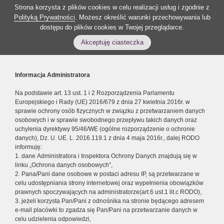
Strona korzysta z plików cookies w celu realizacji usług i zgodnie z
Polityką Prywatności
. Możesz określić warunki przechowywania lub
dostępu do plików cookies w Twojej przeglądarce.
Akceptuję ciasteczka
Informacja Administratora
Na podstawie art. 13 ust. 1 i 2 Rozporządzenia Parlamentu
Europejskiego i Rady (UE) 2016/679 z dnia 27 kwietnia 2016r. w
sprawie ochrony osób fizycznych w związku z przetwarzaniem danych
osobowych i w sprawie swobodnego przepływu takich danych oraz
uchylenia dyrektywy 95/46/WE (ogólne rozporządzenie o ochronie
danych), Dz. U. UE. L. 2016.119.1 z dnia 4 maja 2016r., dalej RODO
informuję:
1. dane Administratora i Inspektora Ochrony Danych znajdują się w
linku „Ochrona danych osobowych”,
2. Pana/Pani dane osobowe w postaci adresu IP, są przetwarzane w
celu udostępniania strony internetowej oraz wypełnienia obowiązków
prawnych spoczywających na administratorze(art.6 ust.1 lit.c RODO),
3. jeżeli korzysta Pan/Pani z odnośnika na stronie będącego adresem
e-mail placówki to zgadza się Pan/Pani na przetwarzanie danych w
celu udzielenia odpowiedzi,