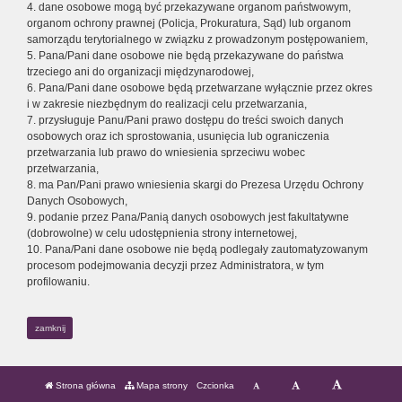
4. dane osobowe mogą być przekazywane organom państwowym,
organom ochrony prawnej (Policja, Prokuratura, Sąd) lub organom
samorządu terytorialnego w związku z prowadzonym postępowaniem,
5. Pana/Pani dane osobowe nie będą przekazywane do państwa
trzeciego ani do organizacji międzynarodowej,
6. Pana/Pani dane osobowe będą przetwarzane wyłącznie przez okres
i w zakresie niezbędnym do realizacji celu przetwarzania,
7. przysługuje Panu/Pani prawo dostępu do treści swoich danych
osobowych oraz ich sprostowania, usunięcia lub ograniczenia
przetwarzania lub prawo do wniesienia sprzeciwu wobec
przetwarzania,
8. ma Pan/Pani prawo wniesienia skargi do Prezesa Urzędu Ochrony
Danych Osobowych,
9. podanie przez Pana/Panią danych osobowych jest fakultatywne
(dobrowolne) w celu udostępnienia strony internetowej,
10. Pana/Pani dane osobowe nie będą podlegały zautomatyzowanym
procesom podejmowania decyzji przez Administratora, w tym
profilowaniu.
zamknij
Strona główna
Mapa strony
Czcionka