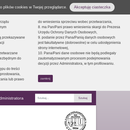
o plików cookies w Twojej przeglądarce.
Akceptuję ciasteczka
orządu
do wniesienia sprzeciwu wobec przetwarzania,
onym
8. ma Pan/Pani prawo wniesienia skargi do Prezesa
Urzędu Ochrony Danych Osobowych,
dą przekazywane
9. podanie przez Pana/Panią danych osobowych
cji
jest fakultatywne (dobrowolne) w celu udostępnienia
strony internetowej,
zetwarzane
10. Pana/Pani dane osobowe nie będą podlegały
niezbędnym do
zautomatyzowanym procesom podejmowania
decyzji przez Administratora, w tym profilowaniu.
ępu do treści
prostowania,
zamknij
zania lub prawo
dministratora
Fraza