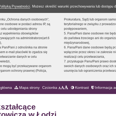
Polityką Prywatności
. Możesz określić warunki przechowywania lub dostępu d
 linku „Ochrona danych osobowych”,
Prokuratura, Sąd) lub organom sam
ne osobowe w postaci adresu IP, są
terytorialnego w związku z prowadz
 celu udostępniania strony
postępowaniem,
raz wypełnienia obowiązków
5. Pana/Pani dane osobowe nie bę
ywających na administratorze(art.6
do państwa trzeciego ani do organiza
),
międzynarodowej,
sta Pan/Pani z odnośnika na stronie
6. Pana/Pani dane osobowe będą pr
em e-mail placówki to zgadza się
wyłącznie przez okres i w zakresie 
zetwarzanie danych w celu
realizacji celu przetwarzania,
owiedzi,
7. przysługuje Panu/Pani prawo dost
we mogą być przekazywane organom
swoich danych osobowych oraz ich s
ganom ochrony prawnej (Policja,
usunięcia lub ograniczenia przetwar
 główna
Mapa strony
Czcionka
Kontrast
Informacja a
kształcące
towicza w Łodzi