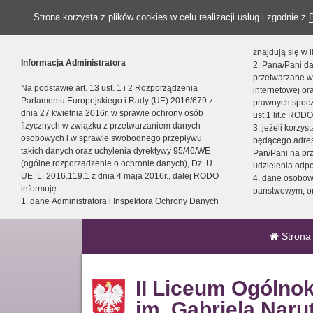
Strona korzysta z plików cookies w celu realizacji usług i zgodnie z
znajdują się w
Informacja Administratora
2. Pana/Pani da
przetwarzane w
Na podstawie art. 13 ust. 1 i 2 Rozporządzenia
internetowej o
Parlamentu Europejskiego i Rady (UE) 2016/679 z
prawnych spocz
dnia 27 kwietnia 2016r. w sprawie ochrony osób
ust.1 lit.c RODO
fizycznych w związku z przetwarzaniem danych
3. jeżeli korzy
osobowych i w sprawie swobodnego przepływu
będącego adres
takich danych oraz uchylenia dyrektywy 95/46/WE
Pan/Pani na pr
(ogólne rozporządzenie o ochronie danych), Dz. U.
udzielenia odp
UE. L. 2016.119.1 z dnia 4 maja 2016r., dalej RODO
4. dane osobo
informuję:
państwowym, or
1. dane Administratora i Inspektora Ochrony Danych
Strona
II Liceum Ogólno
im. Gabriela Naru