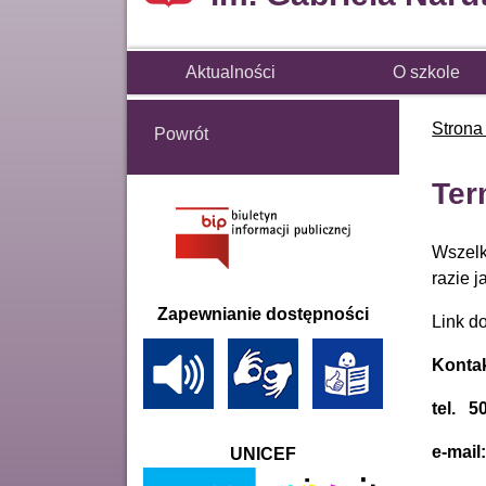
Aktualności
O szkole
Strona
Powrót
Ter
Wszelk
razie j
Zapewnianie dostępności
Link do
Kontak
tel. 5
e-mail
UNICEF