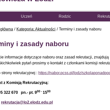
Uczeń
Rodzic
Rekrut
 główna
Kategoria: Aktualności
Terminy i zasady naboru
miny i zasady naboru
ie informacje dotyczące naboru oraz zasad rekrutacji, znajdują
akichkolwiek pytań prosimy o kontakt z członkami komisji rekrut
 strony rekrutacyjnej :
https://nabor.pcss.pl/lodz/szkolaponadp
t z Komisją Rekrutacyjną:
00 -
00
05 322 670 pn.- pt. 9
15
:
rekrutacja@lo2.elodz.edu.pl