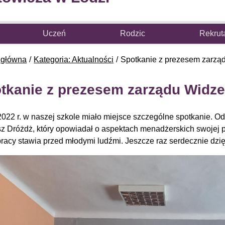
Uczeń
Rodzic
Rekrut
 główna
Kategoria: Aktualności
Spotkanie z prezesem zarz
tkanie z prezesem zarządu Widz
2022 r. w naszej szkole miało miejsce szczególne spotkanie. O
z Dróżdż, który opowiadał o aspektach menadżerskich swojej p
pracy stawia przed młodymi ludźmi. Jeszcze raz serdecznie dzi