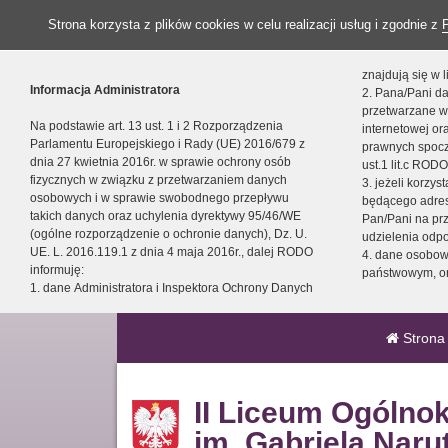
Strona korzysta z plików cookies w celu realizacji usług i zgodnie z
znajdują się w
Informacja Administratora
2. Pana/Pani da
przetwarzane w
Na podstawie art. 13 ust. 1 i 2 Rozporządzenia
internetowej o
Parlamentu Europejskiego i Rady (UE) 2016/679 z
prawnych spocz
dnia 27 kwietnia 2016r. w sprawie ochrony osób
ust.1 lit.c RODO
fizycznych w związku z przetwarzaniem danych
3. jeżeli korzy
osobowych i w sprawie swobodnego przepływu
będącego adres
takich danych oraz uchylenia dyrektywy 95/46/WE
Pan/Pani na pr
(ogólne rozporządzenie o ochronie danych), Dz. U.
udzielenia odp
UE. L. 2016.119.1 z dnia 4 maja 2016r., dalej RODO
4. dane osobo
informuję:
państwowym, or
1. dane Administratora i Inspektora Ochrony Danych
Strona
II Liceum Ogólno
im. Gabriela Naru