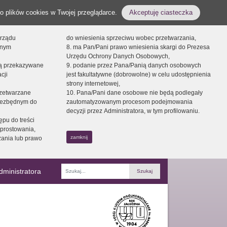
o plików cookies w Twojej przeglądarce.
Akceptuję ciasteczka
orządu
do wniesienia sprzeciwu wobec przetwarzania,
onym
8. ma Pan/Pani prawo wniesienia skargi do Prezesa
Urzędu Ochrony Danych Osobowych,
dą przekazywane
9. podanie przez Pana/Panią danych osobowych
cji
jest fakultatywne (dobrowolne) w celu udostępnienia
strony internetowej,
zetwarzane
10. Pana/Pani dane osobowe nie będą podlegały
niezbędnym do
zautomatyzowanym procesom podejmowania
decyzji przez Administratora, w tym profilowaniu.
ępu do treści
prostowania,
zamknij
zania lub prawo
dministratora
Fraza