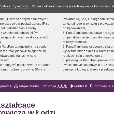
Polityką Prywatności
. Możesz określić warunki przechowywania lub dostępu d
 linku „Ochrona danych osobowych”,
Prokuratura, Sąd) lub organom sam
ne osobowe w postaci adresu IP, są
terytorialnego w związku z prowadz
 celu udostępniania strony
postępowaniem,
raz wypełnienia obowiązków
5. Pana/Pani dane osobowe nie bę
ywających na administratorze(art.6
do państwa trzeciego ani do organiza
),
międzynarodowej,
sta Pan/Pani z odnośnika na stronie
6. Pana/Pani dane osobowe będą pr
em e-mail placówki to zgadza się
wyłącznie przez okres i w zakresie 
zetwarzanie danych w celu
realizacji celu przetwarzania,
owiedzi,
7. przysługuje Panu/Pani prawo dost
we mogą być przekazywane organom
swoich danych osobowych oraz ich s
ganom ochrony prawnej (Policja,
usunięcia lub ograniczenia przetwar
 główna
Mapa strony
Czcionka
Kontrast
Informacja a
kształcące
towicza w Łodzi