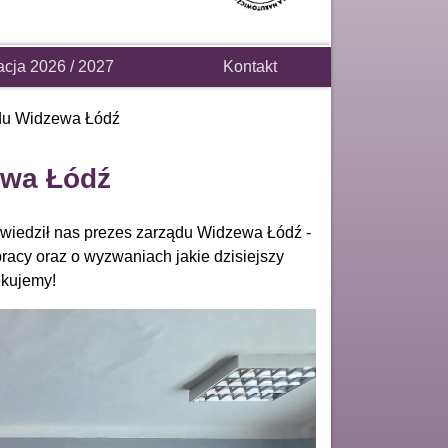
acja 2026 / 2027
Kontakt
ądu Widzewa Łódź
ewa Łódź
dwiedził nas prezes zarządu Widzewa Łódź -
racy oraz o wyzwaniach jakie dzisiejszy
ękujemy!