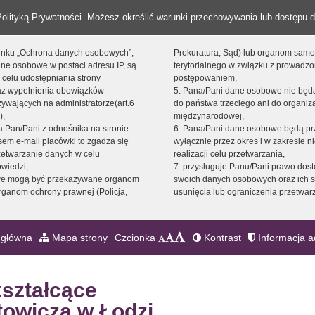
Polityką Prywatności
. Możesz określić warunki przechowywania lub dostępu d
 linku „Ochrona danych osobowych”,
Prokuratura, Sąd) lub organom sam
ne osobowe w postaci adresu IP, są
terytorialnego w związku z prowadz
 celu udostępniania strony
postępowaniem,
raz wypełnienia obowiązków
5. Pana/Pani dane osobowe nie bę
ywających na administratorze(art.6
do państwa trzeciego ani do organiza
),
międzynarodowej,
sta Pan/Pani z odnośnika na stronie
6. Pana/Pani dane osobowe będą pr
em e-mail placówki to zgadza się
wyłącznie przez okres i w zakresie 
zetwarzanie danych w celu
realizacji celu przetwarzania,
owiedzi,
7. przysługuje Panu/Pani prawo dost
we mogą być przekazywane organom
swoich danych osobowych oraz ich s
ganom ochrony prawnej (Policja,
usunięcia lub ograniczenia przetwar
 główna
Mapa strony
Czcionka
Kontrast
Informacja a
kształcące
towicza w Łodzi