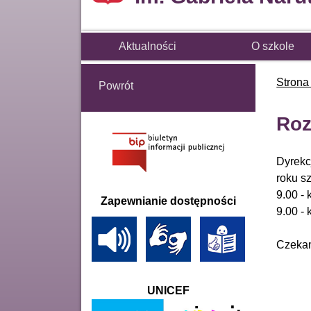
Aktualności
O szkole
Strona
Powrót
Roz
Dyrekc
roku s
9.00 -
Zapewnianie dostępności
9.00 -
Czeka
UNICEF