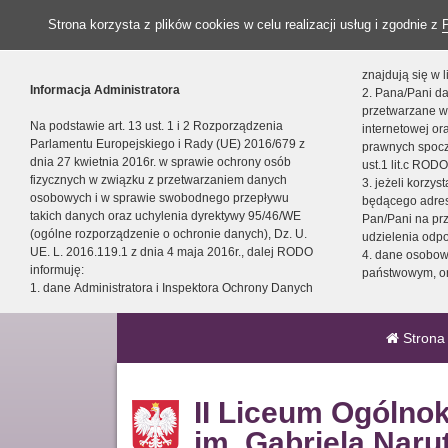
Strona korzysta z plików cookies w celu realizacji usług i zgodnie z
znajdują się w
Informacja Administratora
2. Pana/Pani da
przetwarzane w
Na podstawie art. 13 ust. 1 i 2 Rozporządzenia
internetowej o
Parlamentu Europejskiego i Rady (UE) 2016/679 z
prawnych spocz
dnia 27 kwietnia 2016r. w sprawie ochrony osób
ust.1 lit.c RODO
fizycznych w związku z przetwarzaniem danych
3. jeżeli korzy
osobowych i w sprawie swobodnego przepływu
będącego adres
takich danych oraz uchylenia dyrektywy 95/46/WE
Pan/Pani na pr
(ogólne rozporządzenie o ochronie danych), Dz. U.
udzielenia odp
UE. L. 2016.119.1 z dnia 4 maja 2016r., dalej RODO
4. dane osobo
informuję:
państwowym, or
1. dane Administratora i Inspektora Ochrony Danych
Strona
II Liceum Ogólno
im. Gabriela Naru