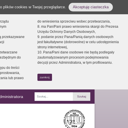
o plików cookies w Twojej przeglądarce.
Akceptuję ciasteczka
orządu
do wniesienia sprzeciwu wobec przetwarzania,
onym
8. ma Pan/Pani prawo wniesienia skargi do Prezesa
Urzędu Ochrony Danych Osobowych,
dą przekazywane
9. podanie przez Pana/Panią danych osobowych
cji
jest fakultatywne (dobrowolne) w celu udostępnienia
strony internetowej,
zetwarzane
10. Pana/Pani dane osobowe nie będą podlegały
niezbędnym do
zautomatyzowanym procesom podejmowania
decyzji przez Administratora, w tym profilowaniu.
ępu do treści
prostowania,
zamknij
zania lub prawo
dministratora
Fraza