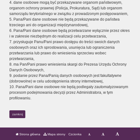
4. dane osobowe mogą być przekazywane organom państwowym,
organom ochrony prawnej (Policja, Prokuratura, Sąd) lub organom
samorządu terytorialnego w związku z prowadzonym postępowaniem,
5. Pana/Pani dane osobowe nie będą przekazywane do państwa
trzeciego ani do organizacji międzynarodowej,
6. Pana/Pani dane osobowe będą przetwarzane wyłącznie przez okres
i w zakresie niezbędnym do realizacji celu przetwarzania,
7. przysługuje Panu/Pani prawo dostępu do treści swoich danych
osobowych oraz ich sprostowania, usunięcia lub ograniczenia
przetwarzania lub prawo do wniesienia sprzeciwu wobec
przetwarzania,
8. ma Pan/Pani prawo wniesienia skargi do Prezesa Urzędu Ochrony
Danych Osobowych,
9. podanie przez Pana/Panią danych osobowych jest fakultatywne
(dobrowolne) w celu udostępnienia strony internetowej,
10. Pana/Pani dane osobowe nie będą podlegały zautomatyzowanym
procesom podejmowania decyzji przez Administratora, w tym
profilowaniu.
zamknij
Strona główna
Mapa strony
Czcionka