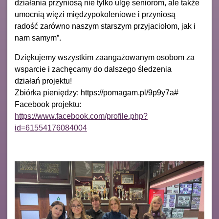
działania przyniosą nie tylko ulgę seniorom, ale także
umocnią więzi międzypokoleniowe i przyniosą
radość zarówno naszym starszym przyjaciołom, jak i
nam samym”.
Dziękujemy wszystkim zaangażowanym osobom za
wsparcie i zachęcamy do dalszego śledzenia
działań projektu!
Zbiórka pieniędzy: https://pomagam.pl/9p9y7a#
Facebook projektu:
https://www.facebook.com/profile.php?
id=61554176084004