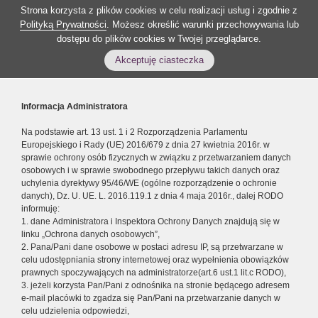
Strona korzysta z plików cookies w celu realizacji usług i zgodnie z
Polityką Prywatności
. Możesz określić warunki przechowywania lub
dostępu do plików cookies w Twojej przeglądarce.
Akceptuję ciasteczka
Informacja Administratora
Na podstawie art. 13 ust. 1 i 2 Rozporządzenia Parlamentu
Europejskiego i Rady (UE) 2016/679 z dnia 27 kwietnia 2016r. w
sprawie ochrony osób fizycznych w związku z przetwarzaniem danych
osobowych i w sprawie swobodnego przepływu takich danych oraz
uchylenia dyrektywy 95/46/WE (ogólne rozporządzenie o ochronie
danych), Dz. U. UE. L. 2016.119.1 z dnia 4 maja 2016r., dalej RODO
informuję:
1. dane Administratora i Inspektora Ochrony Danych znajdują się w
linku „Ochrona danych osobowych”,
2. Pana/Pani dane osobowe w postaci adresu IP, są przetwarzane w
celu udostępniania strony internetowej oraz wypełnienia obowiązków
prawnych spoczywających na administratorze(art.6 ust.1 lit.c RODO),
3. jeżeli korzysta Pan/Pani z odnośnika na stronie będącego adresem
e-mail placówki to zgadza się Pan/Pani na przetwarzanie danych w
celu udzielenia odpowiedzi,