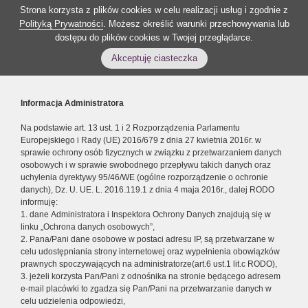
Strona korzysta z plików cookies w celu realizacji usług i zgodnie z
Polityką Prywatności
. Możesz określić warunki przechowywania lub
dostępu do plików cookies w Twojej przeglądarce.
Akceptuję ciasteczka
Informacja Administratora
Na podstawie art. 13 ust. 1 i 2 Rozporządzenia Parlamentu
Europejskiego i Rady (UE) 2016/679 z dnia 27 kwietnia 2016r. w
sprawie ochrony osób fizycznych w związku z przetwarzaniem danych
osobowych i w sprawie swobodnego przepływu takich danych oraz
uchylenia dyrektywy 95/46/WE (ogólne rozporządzenie o ochronie
danych), Dz. U. UE. L. 2016.119.1 z dnia 4 maja 2016r., dalej RODO
informuję:
1. dane Administratora i Inspektora Ochrony Danych znajdują się w
linku „Ochrona danych osobowych”,
2. Pana/Pani dane osobowe w postaci adresu IP, są przetwarzane w
celu udostępniania strony internetowej oraz wypełnienia obowiązków
prawnych spoczywających na administratorze(art.6 ust.1 lit.c RODO),
3. jeżeli korzysta Pan/Pani z odnośnika na stronie będącego adresem
e-mail placówki to zgadza się Pan/Pani na przetwarzanie danych w
celu udzielenia odpowiedzi,