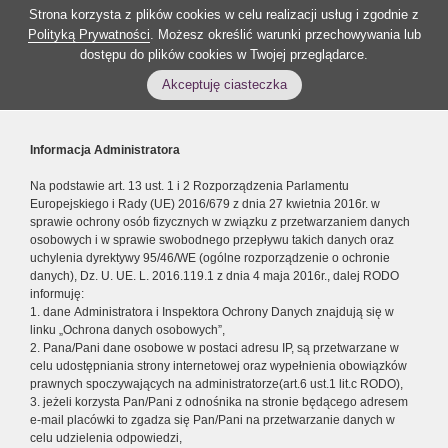
Strona korzysta z plików cookies w celu realizacji usług i zgodnie z
Polityką Prywatności
. Możesz określić warunki przechowywania lub
dostępu do plików cookies w Twojej przeglądarce.
Akceptuję ciasteczka
Informacja Administratora
Na podstawie art. 13 ust. 1 i 2 Rozporządzenia Parlamentu
Europejskiego i Rady (UE) 2016/679 z dnia 27 kwietnia 2016r. w
sprawie ochrony osób fizycznych w związku z przetwarzaniem danych
osobowych i w sprawie swobodnego przepływu takich danych oraz
uchylenia dyrektywy 95/46/WE (ogólne rozporządzenie o ochronie
danych), Dz. U. UE. L. 2016.119.1 z dnia 4 maja 2016r., dalej RODO
informuję:
1. dane Administratora i Inspektora Ochrony Danych znajdują się w
linku „Ochrona danych osobowych”,
2. Pana/Pani dane osobowe w postaci adresu IP, są przetwarzane w
celu udostępniania strony internetowej oraz wypełnienia obowiązków
prawnych spoczywających na administratorze(art.6 ust.1 lit.c RODO),
3. jeżeli korzysta Pan/Pani z odnośnika na stronie będącego adresem
e-mail placówki to zgadza się Pan/Pani na przetwarzanie danych w
celu udzielenia odpowiedzi,