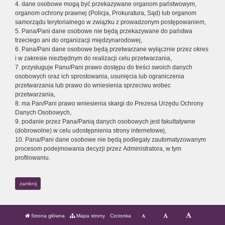
4. dane osobowe mogą być przekazywane organom państwowym,
organom ochrony prawnej (Policja, Prokuratura, Sąd) lub organom
samorządu terytorialnego w związku z prowadzonym postępowaniem,
5. Pana/Pani dane osobowe nie będą przekazywane do państwa
trzeciego ani do organizacji międzynarodowej,
6. Pana/Pani dane osobowe będą przetwarzane wyłącznie przez okres
i w zakresie niezbędnym do realizacji celu przetwarzania,
7. przysługuje Panu/Pani prawo dostępu do treści swoich danych
osobowych oraz ich sprostowania, usunięcia lub ograniczenia
przetwarzania lub prawo do wniesienia sprzeciwu wobec
przetwarzania,
8. ma Pan/Pani prawo wniesienia skargi do Prezesa Urzędu Ochrony
Danych Osobowych,
9. podanie przez Pana/Panią danych osobowych jest fakultatywne
(dobrowolne) w celu udostępnienia strony internetowej,
10. Pana/Pani dane osobowe nie będą podlegały zautomatyzowanym
procesom podejmowania decyzji przez Administratora, w tym
profilowaniu.
zamknij
Strona główna
Mapa strony
Czcionka