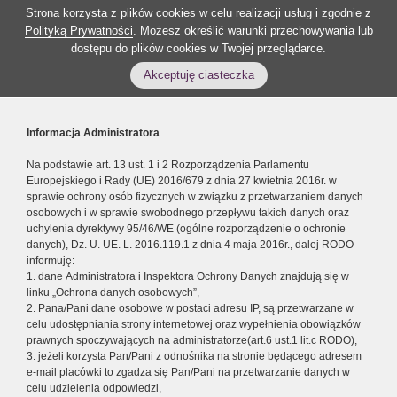
Strona korzysta z plików cookies w celu realizacji usług i zgodnie z
Polityką Prywatności
. Możesz określić warunki przechowywania lub
dostępu do plików cookies w Twojej przeglądarce.
Akceptuję ciasteczka
Informacja Administratora
Na podstawie art. 13 ust. 1 i 2 Rozporządzenia Parlamentu
Europejskiego i Rady (UE) 2016/679 z dnia 27 kwietnia 2016r. w
sprawie ochrony osób fizycznych w związku z przetwarzaniem danych
osobowych i w sprawie swobodnego przepływu takich danych oraz
uchylenia dyrektywy 95/46/WE (ogólne rozporządzenie o ochronie
danych), Dz. U. UE. L. 2016.119.1 z dnia 4 maja 2016r., dalej RODO
informuję:
1. dane Administratora i Inspektora Ochrony Danych znajdują się w
linku „Ochrona danych osobowych”,
2. Pana/Pani dane osobowe w postaci adresu IP, są przetwarzane w
celu udostępniania strony internetowej oraz wypełnienia obowiązków
prawnych spoczywających na administratorze(art.6 ust.1 lit.c RODO),
3. jeżeli korzysta Pan/Pani z odnośnika na stronie będącego adresem
e-mail placówki to zgadza się Pan/Pani na przetwarzanie danych w
celu udzielenia odpowiedzi,