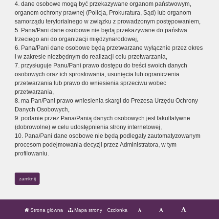
4. dane osobowe mogą być przekazywane organom państwowym,
organom ochrony prawnej (Policja, Prokuratura, Sąd) lub organom
samorządu terytorialnego w związku z prowadzonym postępowaniem,
5. Pana/Pani dane osobowe nie będą przekazywane do państwa
trzeciego ani do organizacji międzynarodowej,
6. Pana/Pani dane osobowe będą przetwarzane wyłącznie przez okres
i w zakresie niezbędnym do realizacji celu przetwarzania,
7. przysługuje Panu/Pani prawo dostępu do treści swoich danych
osobowych oraz ich sprostowania, usunięcia lub ograniczenia
przetwarzania lub prawo do wniesienia sprzeciwu wobec
przetwarzania,
8. ma Pan/Pani prawo wniesienia skargi do Prezesa Urzędu Ochrony
Danych Osobowych,
9. podanie przez Pana/Panią danych osobowych jest fakultatywne
(dobrowolne) w celu udostępnienia strony internetowej,
10. Pana/Pani dane osobowe nie będą podlegały zautomatyzowanym
procesom podejmowania decyzji przez Administratora, w tym
profilowaniu.
zamknij
Strona główna
Mapa strony
Czcionka