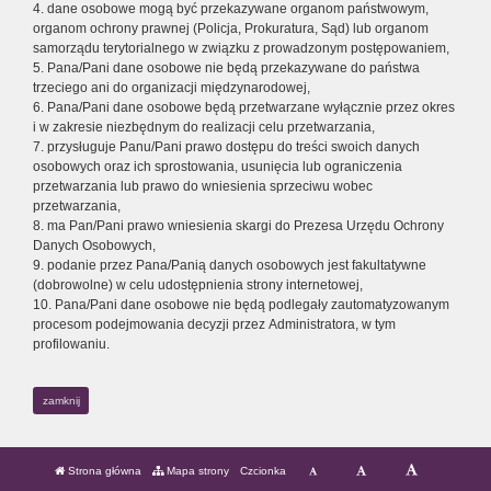
4. dane osobowe mogą być przekazywane organom państwowym,
organom ochrony prawnej (Policja, Prokuratura, Sąd) lub organom
samorządu terytorialnego w związku z prowadzonym postępowaniem,
5. Pana/Pani dane osobowe nie będą przekazywane do państwa
trzeciego ani do organizacji międzynarodowej,
6. Pana/Pani dane osobowe będą przetwarzane wyłącznie przez okres
i w zakresie niezbędnym do realizacji celu przetwarzania,
7. przysługuje Panu/Pani prawo dostępu do treści swoich danych
osobowych oraz ich sprostowania, usunięcia lub ograniczenia
przetwarzania lub prawo do wniesienia sprzeciwu wobec
przetwarzania,
8. ma Pan/Pani prawo wniesienia skargi do Prezesa Urzędu Ochrony
Danych Osobowych,
9. podanie przez Pana/Panią danych osobowych jest fakultatywne
(dobrowolne) w celu udostępnienia strony internetowej,
10. Pana/Pani dane osobowe nie będą podlegały zautomatyzowanym
procesom podejmowania decyzji przez Administratora, w tym
profilowaniu.
zamknij
Strona główna
Mapa strony
Czcionka