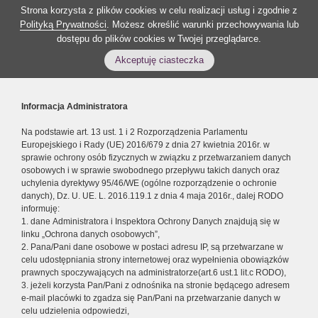
Strona korzysta z plików cookies w celu realizacji usług i zgodnie z
Polityką Prywatności
. Możesz określić warunki przechowywania lub
dostępu do plików cookies w Twojej przeglądarce.
Akceptuję ciasteczka
Informacja Administratora
Na podstawie art. 13 ust. 1 i 2 Rozporządzenia Parlamentu
Europejskiego i Rady (UE) 2016/679 z dnia 27 kwietnia 2016r. w
sprawie ochrony osób fizycznych w związku z przetwarzaniem danych
osobowych i w sprawie swobodnego przepływu takich danych oraz
uchylenia dyrektywy 95/46/WE (ogólne rozporządzenie o ochronie
danych), Dz. U. UE. L. 2016.119.1 z dnia 4 maja 2016r., dalej RODO
informuję:
1. dane Administratora i Inspektora Ochrony Danych znajdują się w
linku „Ochrona danych osobowych”,
2. Pana/Pani dane osobowe w postaci adresu IP, są przetwarzane w
celu udostępniania strony internetowej oraz wypełnienia obowiązków
prawnych spoczywających na administratorze(art.6 ust.1 lit.c RODO),
3. jeżeli korzysta Pan/Pani z odnośnika na stronie będącego adresem
e-mail placówki to zgadza się Pan/Pani na przetwarzanie danych w
celu udzielenia odpowiedzi,