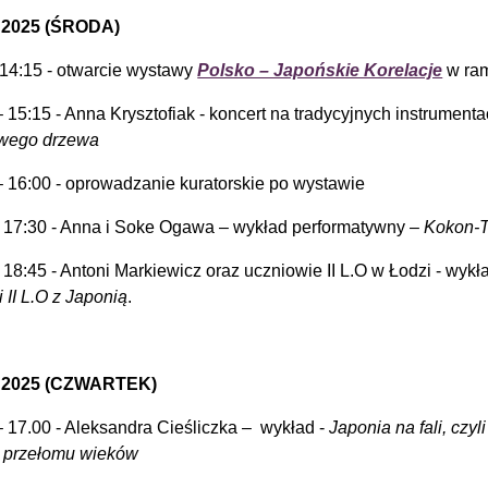
. 2025 (ŚRODA)
-14:15 - otwarcie wystawy
Polsko – Japońskie Korelacje
w ram
– 15:15 - Anna Krysztofiak - koncert na tradycyjnych instrument
owego drzewa
– 16:00 - oprowadzanie kuratorskie po wystawie
 17:30 - Anna i Soke Ogawa – wykład performatywny –
Kokon-T
 18:45 - Antoni Markiewicz oraz uczniowie II L.O w Łodzi - wykł
 II L.O z Japonią
.
1. 2025 (CZWARTEK)
– 17.00 - Aleksandra Cieśliczka – wykład -
Japonia na fali, czyl
 przełomu wieków