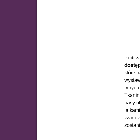
Podcza
dostęp
które 
wystaw
innych
Tkanin
pasy o
lalkam
zwiedz
zostan