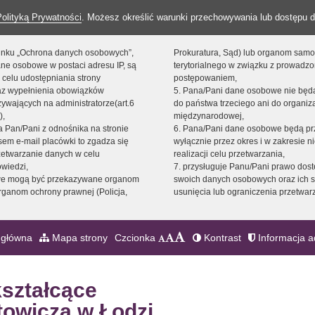
Polityką Prywatności
. Możesz określić warunki przechowywania lub dostępu d
 linku „Ochrona danych osobowych”,
Prokuratura, Sąd) lub organom sam
ne osobowe w postaci adresu IP, są
terytorialnego w związku z prowadz
 celu udostępniania strony
postępowaniem,
raz wypełnienia obowiązków
5. Pana/Pani dane osobowe nie bę
ywających na administratorze(art.6
do państwa trzeciego ani do organiza
),
międzynarodowej,
sta Pan/Pani z odnośnika na stronie
6. Pana/Pani dane osobowe będą pr
em e-mail placówki to zgadza się
wyłącznie przez okres i w zakresie 
zetwarzanie danych w celu
realizacji celu przetwarzania,
owiedzi,
7. przysługuje Panu/Pani prawo dost
we mogą być przekazywane organom
swoich danych osobowych oraz ich s
ganom ochrony prawnej (Policja,
usunięcia lub ograniczenia przetwar
 główna
Mapa strony
Czcionka
Kontrast
Informacja a
kształcące
towicza w Łodzi