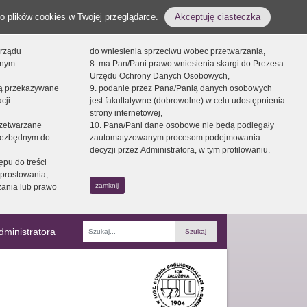
o plików cookies w Twojej przeglądarce.
Akceptuję ciasteczka
orządu
do wniesienia sprzeciwu wobec przetwarzania,
onym
8. ma Pan/Pani prawo wniesienia skargi do Prezesa
Urzędu Ochrony Danych Osobowych,
dą przekazywane
9. podanie przez Pana/Panią danych osobowych
cji
jest fakultatywne (dobrowolne) w celu udostępnienia
strony internetowej,
zetwarzane
10. Pana/Pani dane osobowe nie będą podlegały
niezbędnym do
zautomatyzowanym procesom podejmowania
decyzji przez Administratora, w tym profilowaniu.
ępu do treści
prostowania,
zamknij
zania lub prawo
dministratora
Fraza