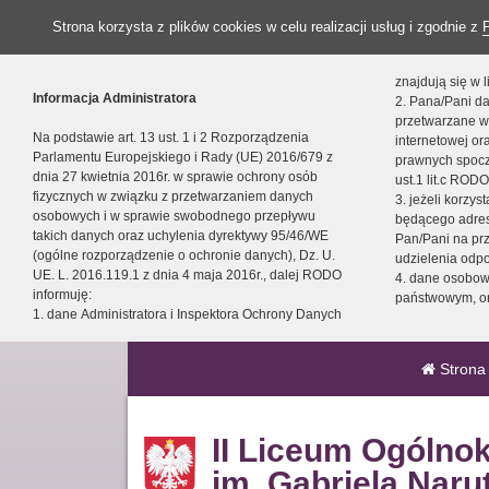
Strona korzysta z plików cookies w celu realizacji usług i zgodnie z
znajdują się w
Informacja Administratora
2. Pana/Pani da
przetwarzane w
Na podstawie art. 13 ust. 1 i 2 Rozporządzenia
internetowej o
Parlamentu Europejskiego i Rady (UE) 2016/679 z
prawnych spocz
dnia 27 kwietnia 2016r. w sprawie ochrony osób
ust.1 lit.c RODO
fizycznych w związku z przetwarzaniem danych
3. jeżeli korzy
osobowych i w sprawie swobodnego przepływu
będącego adres
takich danych oraz uchylenia dyrektywy 95/46/WE
Pan/Pani na pr
(ogólne rozporządzenie o ochronie danych), Dz. U.
udzielenia odp
UE. L. 2016.119.1 z dnia 4 maja 2016r., dalej RODO
4. dane osobo
informuję:
państwowym, or
1. dane Administratora i Inspektora Ochrony Danych
Strona
II Liceum Ogólno
im. Gabriela Naru