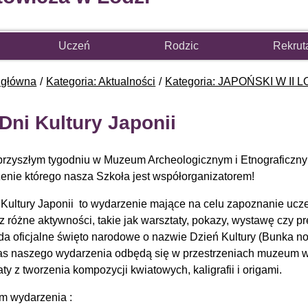
Uczeń
Rodzic
Rekrut
 główna
Kategoria: Aktualności
Kategoria: JAPOŃSKI W II L
 Dni Kultury Japonii
przyszłym tygodniu w Muzeum Archeologicznym i Etnograficzn
enie którego nasza Szkoła jest współorganizatorem!
 Kultury Japonii to wydarzenie mające na celu zapoznanie uczest
z różne aktywności, takie jak warsztaty, pokazy, wystawę czy pr
ada oficjalne święto narodowe o nazwie Dzień Kultury (Bunka no 
s naszego wydarzenia odbędą się w przestrzeniach muzeum wy
ty z tworzenia kompozycji kwiatowych, kaligrafii i origami.
m wydarzenia :