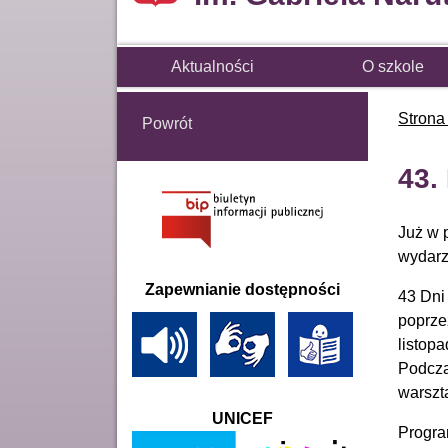
Aktualności
O szkole
Strona
Powrót
43.
Już w 
wydarz
Zapewnianie dostępności
43 Dni
poprze
listop
Podcza
warszta
UNICEF
Progra