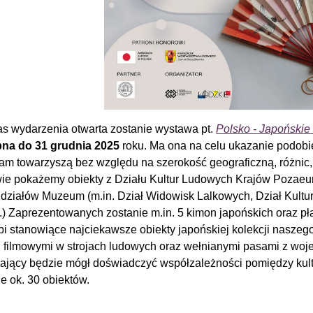
s wydarzenia otwarta zostanie wystawa pt.
Polsko - Japońskie
na do 31 grudnia 2025
roku. Ma ona na celu ukazanie podobie
nam towarzyszą bez względu na szerokość geograficzną, różnic,
ie pokażemy obiekty z Działu Kultur Ludowych Krajów Pozaeur
 działów Muzeum (m.in. Dział Widowisk Lalkowych, Dział Kultur
.) Zaprezentowanych zostanie m.in. 5 kimon japońskich oraz pła
bi stanowiące najciekawsze obiekty japońskiej kolekcji naszeg
i filmowymi w strojach ludowych oraz wełnianymi pasami z woj
ający będzie mógł doświadczyć współzależności pomiędzy kul
ie ok. 30 obiektów.