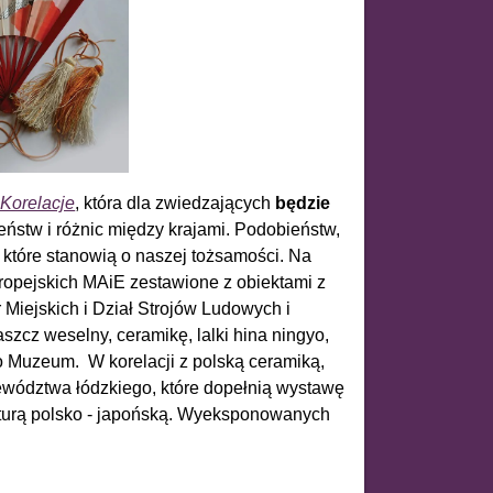
 Korelacje
, która dla zwiedzających
będzie
ństw i różnic między krajami. Podobieństw,
 które stanowią o naszej tożsamości. Na
opejskich MAiE zestawione z obiektami z
 Miejskich i Dział Strojów Ludowych i
szcz weselny, ceramikę, lalki hina ningyo,
o Muzeum. W korelacji z polską ceramiką,
ewództwa łódzkiego, które dopełnią wystawę
turą polsko - japońską. Wyeksponowanych