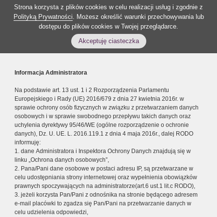
Strona korzysta z plików cookies w celu realizacji usług i zgodnie z
Polityką Prywatności
. Możesz określić warunki przechowywania lub
dostępu do plików cookies w Twojej przeglądarce.
Akceptuję ciasteczka
Informacja Administratora
Na podstawie art. 13 ust. 1 i 2 Rozporządzenia Parlamentu
Europejskiego i Rady (UE) 2016/679 z dnia 27 kwietnia 2016r. w
sprawie ochrony osób fizycznych w związku z przetwarzaniem danych
osobowych i w sprawie swobodnego przepływu takich danych oraz
uchylenia dyrektywy 95/46/WE (ogólne rozporządzenie o ochronie
danych), Dz. U. UE. L. 2016.119.1 z dnia 4 maja 2016r., dalej RODO
informuję:
1. dane Administratora i Inspektora Ochrony Danych znajdują się w
linku „Ochrona danych osobowych”,
2. Pana/Pani dane osobowe w postaci adresu IP, są przetwarzane w
celu udostępniania strony internetowej oraz wypełnienia obowiązków
prawnych spoczywających na administratorze(art.6 ust.1 lit.c RODO),
3. jeżeli korzysta Pan/Pani z odnośnika na stronie będącego adresem
e-mail placówki to zgadza się Pan/Pani na przetwarzanie danych w
celu udzielenia odpowiedzi,