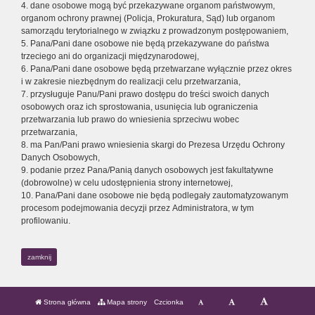
4. dane osobowe mogą być przekazywane organom państwowym,
organom ochrony prawnej (Policja, Prokuratura, Sąd) lub organom
samorządu terytorialnego w związku z prowadzonym postępowaniem,
5. Pana/Pani dane osobowe nie będą przekazywane do państwa
trzeciego ani do organizacji międzynarodowej,
6. Pana/Pani dane osobowe będą przetwarzane wyłącznie przez okres
i w zakresie niezbędnym do realizacji celu przetwarzania,
7. przysługuje Panu/Pani prawo dostępu do treści swoich danych
osobowych oraz ich sprostowania, usunięcia lub ograniczenia
przetwarzania lub prawo do wniesienia sprzeciwu wobec
przetwarzania,
8. ma Pan/Pani prawo wniesienia skargi do Prezesa Urzędu Ochrony
Danych Osobowych,
9. podanie przez Pana/Panią danych osobowych jest fakultatywne
(dobrowolne) w celu udostępnienia strony internetowej,
10. Pana/Pani dane osobowe nie będą podlegały zautomatyzowanym
procesom podejmowania decyzji przez Administratora, w tym
profilowaniu.
zamknij
Strona główna
Mapa strony
Czcionka