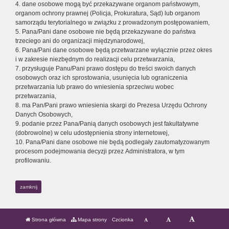
4. dane osobowe mogą być przekazywane organom państwowym,
organom ochrony prawnej (Policja, Prokuratura, Sąd) lub organom
samorządu terytorialnego w związku z prowadzonym postępowaniem,
5. Pana/Pani dane osobowe nie będą przekazywane do państwa
trzeciego ani do organizacji międzynarodowej,
6. Pana/Pani dane osobowe będą przetwarzane wyłącznie przez okres
i w zakresie niezbędnym do realizacji celu przetwarzania,
7. przysługuje Panu/Pani prawo dostępu do treści swoich danych
osobowych oraz ich sprostowania, usunięcia lub ograniczenia
przetwarzania lub prawo do wniesienia sprzeciwu wobec
przetwarzania,
8. ma Pan/Pani prawo wniesienia skargi do Prezesa Urzędu Ochrony
Danych Osobowych,
9. podanie przez Pana/Panią danych osobowych jest fakultatywne
(dobrowolne) w celu udostępnienia strony internetowej,
10. Pana/Pani dane osobowe nie będą podlegały zautomatyzowanym
procesom podejmowania decyzji przez Administratora, w tym
profilowaniu.
zamknij
Strona główna
Mapa strony
Czcionka