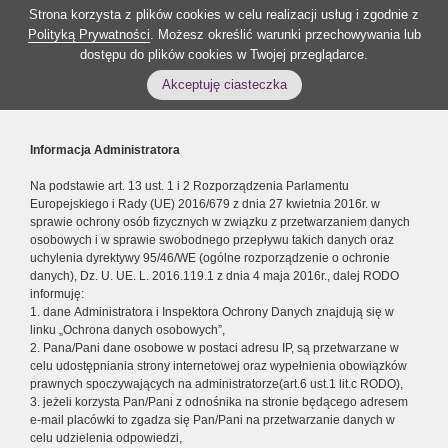
Strona korzysta z plików cookies w celu realizacji usług i zgodnie z
Polityką Prywatności
. Możesz określić warunki przechowywania lub
dostępu do plików cookies w Twojej przeglądarce.
Akceptuję ciasteczka
Informacja Administratora
Na podstawie art. 13 ust. 1 i 2 Rozporządzenia Parlamentu
Europejskiego i Rady (UE) 2016/679 z dnia 27 kwietnia 2016r. w
sprawie ochrony osób fizycznych w związku z przetwarzaniem danych
osobowych i w sprawie swobodnego przepływu takich danych oraz
uchylenia dyrektywy 95/46/WE (ogólne rozporządzenie o ochronie
danych), Dz. U. UE. L. 2016.119.1 z dnia 4 maja 2016r., dalej RODO
informuję:
1. dane Administratora i Inspektora Ochrony Danych znajdują się w
linku „Ochrona danych osobowych”,
2. Pana/Pani dane osobowe w postaci adresu IP, są przetwarzane w
celu udostępniania strony internetowej oraz wypełnienia obowiązków
prawnych spoczywających na administratorze(art.6 ust.1 lit.c RODO),
3. jeżeli korzysta Pan/Pani z odnośnika na stronie będącego adresem
e-mail placówki to zgadza się Pan/Pani na przetwarzanie danych w
celu udzielenia odpowiedzi,