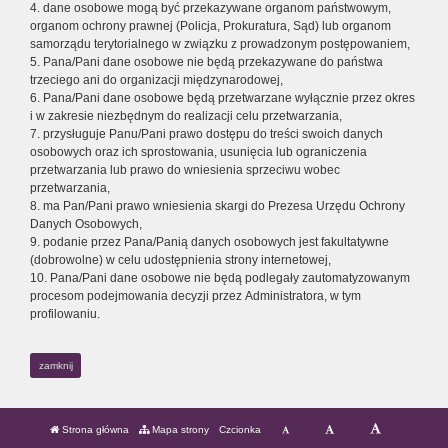
4. dane osobowe mogą być przekazywane organom państwowym,
organom ochrony prawnej (Policja, Prokuratura, Sąd) lub organom
samorządu terytorialnego w związku z prowadzonym postępowaniem,
5. Pana/Pani dane osobowe nie będą przekazywane do państwa
trzeciego ani do organizacji międzynarodowej,
6. Pana/Pani dane osobowe będą przetwarzane wyłącznie przez okres
i w zakresie niezbędnym do realizacji celu przetwarzania,
7. przysługuje Panu/Pani prawo dostępu do treści swoich danych
osobowych oraz ich sprostowania, usunięcia lub ograniczenia
przetwarzania lub prawo do wniesienia sprzeciwu wobec
przetwarzania,
8. ma Pan/Pani prawo wniesienia skargi do Prezesa Urzędu Ochrony
Danych Osobowych,
9. podanie przez Pana/Panią danych osobowych jest fakultatywne
(dobrowolne) w celu udostępnienia strony internetowej,
10. Pana/Pani dane osobowe nie będą podlegały zautomatyzowanym
procesom podejmowania decyzji przez Administratora, w tym
profilowaniu.
zamknij
Strona główna
Mapa strony
Czcionka