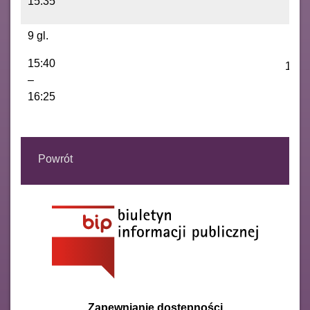
15:35
9 gl.
15:40
1C
–
16:25
Powrót
Zapewnianie dostępności