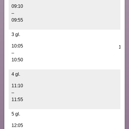
09:10
–
09:55
3 gl.
10:05
1F
–
10:50
4 gl.
11:10
–
11:55
5 gl.
12:05