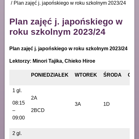
Plan zajęć j. japońskiego w roku szkolnym 2023/24
Plan zajęć j. japońskiego w
roku szkolnym 2023/24
Plan zajęć j. japońskiego w roku szkolnym 2023/24
Lektorzy: Minori Tajika, Chieko Hiroe
PONIEDZIAŁEK
WTOREK
ŚRODA
CZW
1 gl.
2A
08:15
3A
1D
–
2BCD
09:00
2 gl.