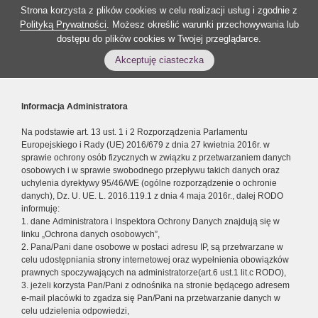
Strona korzysta z plików cookies w celu realizacji usług i zgodnie z
Polityką Prywatności
. Możesz określić warunki przechowywania lub
dostępu do plików cookies w Twojej przeglądarce.
Akceptuję ciasteczka
Informacja Administratora
Na podstawie art. 13 ust. 1 i 2 Rozporządzenia Parlamentu
Europejskiego i Rady (UE) 2016/679 z dnia 27 kwietnia 2016r. w
sprawie ochrony osób fizycznych w związku z przetwarzaniem danych
osobowych i w sprawie swobodnego przepływu takich danych oraz
uchylenia dyrektywy 95/46/WE (ogólne rozporządzenie o ochronie
danych), Dz. U. UE. L. 2016.119.1 z dnia 4 maja 2016r., dalej RODO
informuję:
1. dane Administratora i Inspektora Ochrony Danych znajdują się w
linku „Ochrona danych osobowych”,
2. Pana/Pani dane osobowe w postaci adresu IP, są przetwarzane w
celu udostępniania strony internetowej oraz wypełnienia obowiązków
prawnych spoczywających na administratorze(art.6 ust.1 lit.c RODO),
3. jeżeli korzysta Pan/Pani z odnośnika na stronie będącego adresem
e-mail placówki to zgadza się Pan/Pani na przetwarzanie danych w
celu udzielenia odpowiedzi,