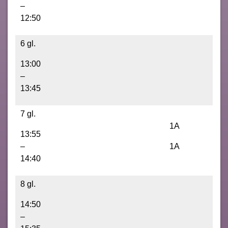
–
12:50
6 gl.
13:00
–
13:45
7 gl.
1A
13:55
–
1A
14:40
8 gl.
14:50
–